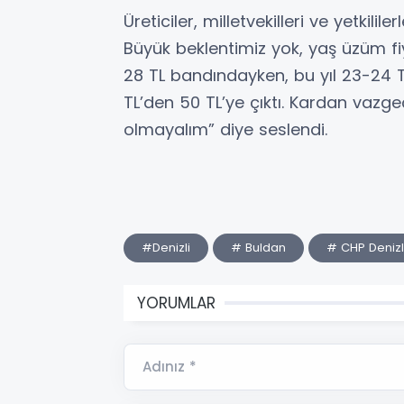
Üreticiler, milletvekilleri ve yetkilil
Büyük beklentimiz yok, yaş üzüm fi
28 TL bandındayken, bu yıl 23-24 TL
TL’den 50 TL’ye çıktı. Kardan vazg
olmayalım” diye seslendi.
#Denizli
# Buldan
# CHP Denizli
YORUMLAR
Adınız *