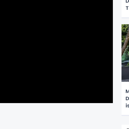
D
M
D
i