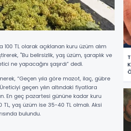
ta 100 TL olarak açıklanan kuru üzüm alım
irerek, "Bu belirsizlik, yaş üzüm, şaraplık ve
T
retici ne yapacağını şaşırdı” dedi.
K
Ö
nerek, “Geçen yıla göre mazot, ilaç, gübre
 Üreticiyi geçen yılın altındaki fiyatlara
n. En geç pazartesi gününe kadar kuru
40 TL, yaş üzüm ise 35-40 TL olmalı. Aksi
rısında bulundu.