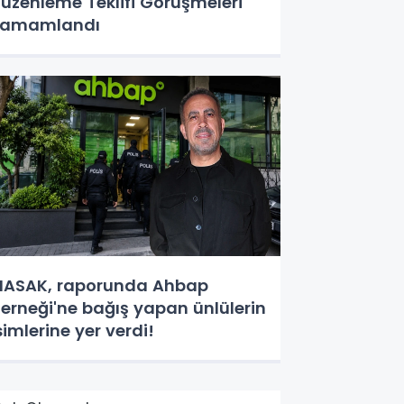
üzenleme Teklifi Görüşmeleri
Tamamlandı
ASAK, raporunda Ahbap
erneği'ne bağış yapan ünlülerin
simlerine yer verdi!