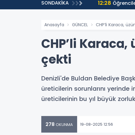
SONDAKİKA
MEB ve Kızılay’dan Ortak Çalıştay
Anasayfa
GÜNCEL
CHP’li Karaca, üzüm
CHP’li Karaca, 
çekti
Denizli'de Buldan Belediye Başk
üreticilerin sorunlarını yerinde
üreticilerinin bu yıl büyük zorluk
278
19-08-2025 12:56
OKUNMA