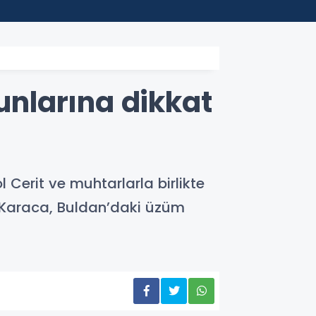
n Muhtarlara Doğum Günü Ziyareti
runlarına dikkat
 Cerit ve muhtarlarla birlikte
çer Karaca, Buldan’daki üzüm