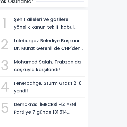
ok Okunanlar
1
Şehit aileleri ve gazilere
yönelik kanun teklifi kabul
edildi
2
Lüleburgaz Belediye Başkanı
Dr. Murat Gerenli de CHP'den
istifa etti
3
Mohamed Salah, Trabzon'da
coşkuyla karşılandı!
4
Fenerbahçe, Sturm Graz’ı 2-0
yendi!
5
Demokrasi İMECESİ -5: YENİ
Parti'ye 7 günde 131.514
yurttaştan 283.296.848 TL