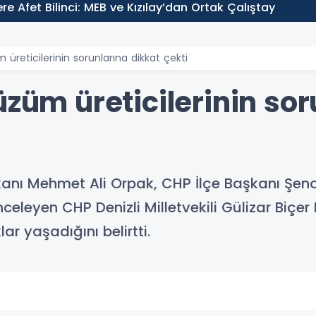
09:35
İzmit Belediyesi’nde
 üreticilerinin sorunlarına dikkat çekti
üzüm üreticilerinin so
anı Mehmet Ali Orpak, CHP İlçe Başkanı Şenol
 inceleyen CHP Denizli Milletvekili Gülizar Bi
lar yaşadığını belirtti.