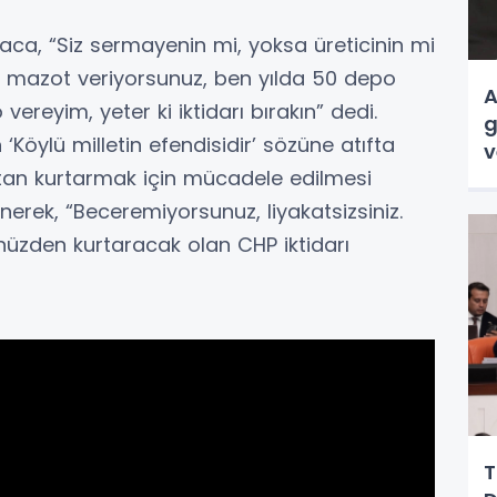
araca, “Siz sermayenin mi, yoksa üreticinin mi
epo mazot veriyorsunuz, ben yılda 50 depo
A
vereyim, yeter ki iktidarı bırakın” dedi.
g
Köylü milletin efendisidir’ sözüne atıfta
v
an kurtarmak için mücadele edilmesi
enerek, “Beceremiyorsunuz, liyakatsizsiniz.
lmünüzden kurtaracak olan CHP iktidarı
T