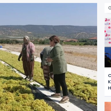
C
K
H