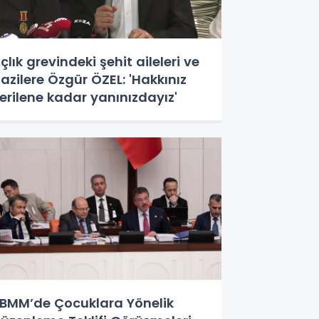
çlık grevindeki şehit aileleri ve
azilere Özgür ÖZEL: 'Hakkınız
erilene kadar yanınızdayız'
BMM’de Çocuklara Yönelik