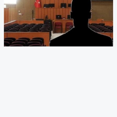
Bugünkü Resmi Gazete'de yayımlanan Adalet
Bakanlığı tebliğleri ile 2026 Yılı Arabuluculuk
Asgari Ücret Tarifesi, 2026 Yılı Bilirkişilik Asgari
Ücret Tarifesi ve 2026 Yılı Tanıklık Ücret
Tarifesi 1 Ocak 2026 tarihi itibariyle yürürlüğe
girecek.
Özel hukuk uyuşmazlıklarında arabuluculuk