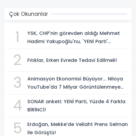
Çok Okunanlar
1
YSK, CHP'nin görevden aldığı Mehmet
Hadimi Yakupoğlu'nu, 'YENİ Parti'
temsilcisi olarak atadı!
2
Fıtıklar, Erken Evrede Tedavi Edilmeli!
3
Animasyon Ekonomisi Büyüyor... Niloya
YouTube'da 7 Milyar Görüntülenmeye
Ulaştı
4
SONAR anketi: YENİ Parti, Yüzde 4 Farkla
BİRİNCİ!
5
Erdoğan, Mekke’de Veliaht Prens Selman
ile Görüştü!