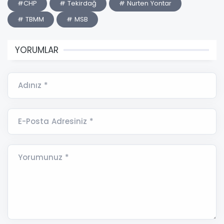
#CHP
# Tekirdağ
# Nurten Yontar
# TBMM
# MSB
YORUMLAR
Adınız *
E-Posta Adresiniz *
Yorumunuz *