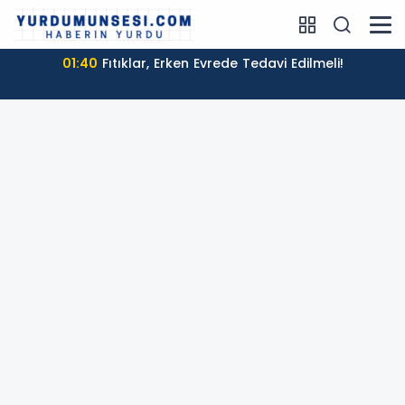
22:45
Deplasmanda 10 kişi kaldığı maçta Beşiktaş,
Hradec Kralove'i 1-0 yendi!