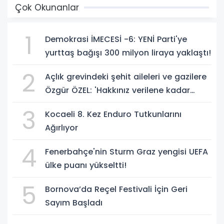
Çok Okunanlar
1
Demokrasi İMECESİ -6: YENİ Parti'ye
yurttaş bağışı 300 milyon liraya yaklaştı!
2
Açlık grevindeki şehit aileleri ve gazilere
Özgür ÖZEL: 'Hakkınız verilene kadar
yanınızdayız'
3
Kocaeli 8. Kez Enduro Tutkunlarını
Ağırlıyor
4
Fenerbahçe'nin Sturm Graz yengisi UEFA
ülke puanı yükseltti!
5
Bornova’da Reçel Festivali İçin Geri
Sayım Başladı