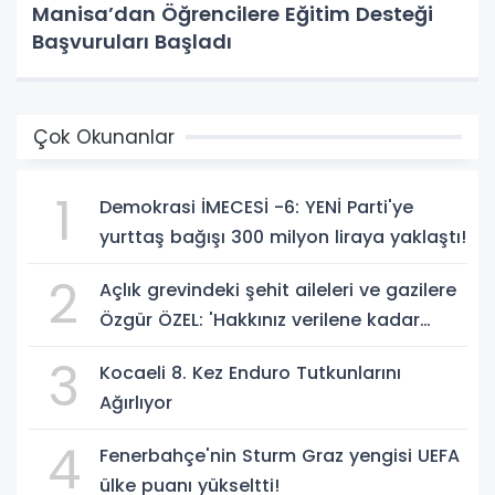
Manisa’dan Öğrencilere Eğitim Desteği
Başvuruları Başladı
Çok Okunanlar
1
Demokrasi İMECESİ -6: YENİ Parti'ye
yurttaş bağışı 300 milyon liraya yaklaştı!
2
Açlık grevindeki şehit aileleri ve gazilere
Özgür ÖZEL: 'Hakkınız verilene kadar
yanınızdayız'
3
Kocaeli 8. Kez Enduro Tutkunlarını
Ağırlıyor
4
Fenerbahçe'nin Sturm Graz yengisi UEFA
ülke puanı yükseltti!