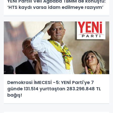
YENİ Partili Veli Ağbaba TBMM'de konuştu:
‘HTS kaydı varsa idam edilmeye razıyım’
Demokrasi İMECESİ -5: YENİ Parti'ye 7
günde 131.514 yurttaştan 283.296.848 TL
bağış!