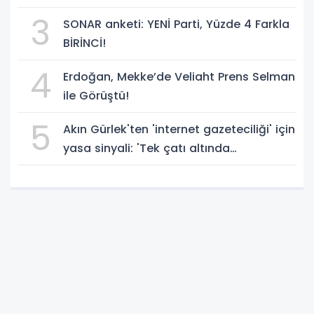
geçti!
3
SONAR anketi: YENİ Parti, Yüzde 4 Farkla
BİRİNCİ!
4
Erdoğan, Mekke’de Veliaht Prens Selman
ile Görüştü!
5
Akın Gürlek'ten 'internet gazeteciliği' için
yasa sinyali: 'Tek çatı altında
toplanmalı' dedi!