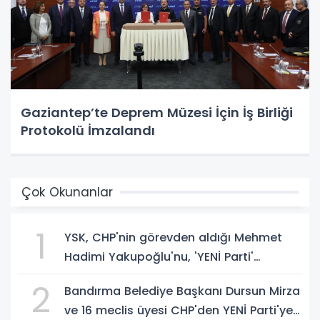
Gaziantep’te Deprem Müzesi İçin İş Birliği
Protokolü İmzalandı
Çok Okunanlar
1
YSK, CHP'nin görevden aldığı Mehmet
Hadimi Yakupoğlu'nu, 'YENİ Parti'
temsilcisi olarak atadı!
2
Bandırma Belediye Başkanı Dursun Mirza
ve 16 meclis üyesi CHP'den YENİ Parti'ye