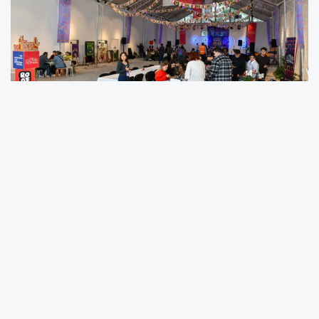
Ankara Büyükşehir Belediye Başkanı Mansur
Yavaş ile Hollanda Büyükelçi Yardımcısı
Nathalie Lintvelt festival alanını ziyaret ederek
Başkentlilerle buluştu.
Atatürk Orman Çiftliği’nde (AOÇ) bulunan
tarihi hangarlar, Ankara Büyükşehir Belediyesi