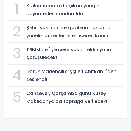
1
Kızılcahamam'da çıkan yangın
büyümeden söndürüldü!
2
Şehit yakınları ve gazilerin haklarına
yönelik düzenlemeleri içeren kanun
teklifi, yasalaştı!
3
TBMM'de 'çerçeve yasa' teklifi yarın
görüşülecek!
4
Doruk Madencilik işçileri Anıtkabir'den
seslendi!
5
Cansever, Çarşamba günü Kuzey
Makedonya’da toprağa verilecek!