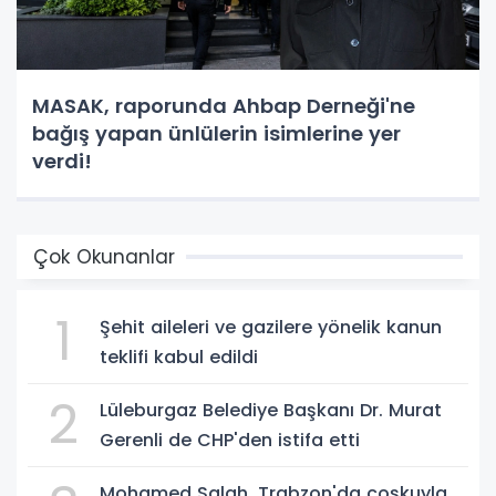
MASAK, raporunda Ahbap Derneği'ne
bağış yapan ünlülerin isimlerine yer
verdi!
Çok Okunanlar
1
Şehit aileleri ve gazilere yönelik kanun
teklifi kabul edildi
2
Lüleburgaz Belediye Başkanı Dr. Murat
Gerenli de CHP'den istifa etti
Mohamed Salah, Trabzon'da coşkuyla