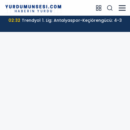
02:32
Trendyol 1. Lig: Antalyaspor-Keçiörengücü: 4-3