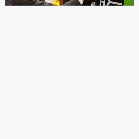
Depozitolu ambalaj başına vatandaşlara
ödenen teşvik bedeli ise 25 kuruştan 1 TL’ye
yükseltildi.
Sakarya Büyükşehir Belediye Başkanı Yusuf
Alemdar, Sakarya'nın çevre ve sürdürülebilirlik
alanında bir kez daha Türkiye'ye örnek
olmasından gurur duyduklarını ifade etti.
Başkan Alemdar, “Sayın Emine Erdoğan
hanımefendinin himayelerinde yürütülen Sıfır