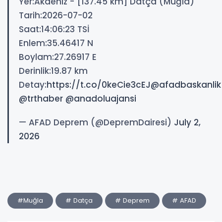
Yer:Akdeniz - [137.45 km] Datça (Muğla)
Tarih:2026-07-02
Saat:14:06:23 TSİ
Enlem:35.46417 N
Boylam:27.26917 E
Derinlik:19.87 km
Detay:
https://t.co/0keCie3cEJ
@afadbaskanlik
@trthaber
@anadoluajansi
— AFAD Deprem (@DepremDairesi)
July 2,
2026
#Muğla
# Datça
# Deprem
# AFAD