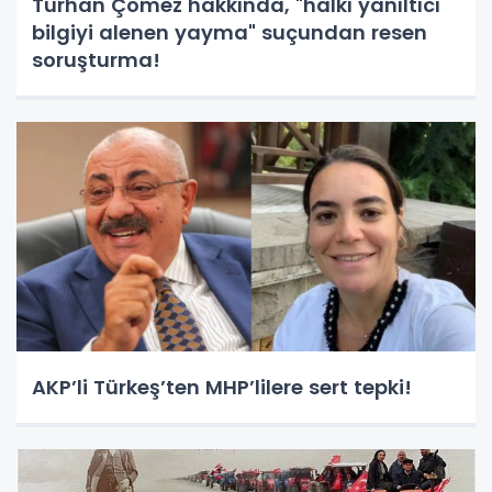
Turhan Çömez hakkında, "halkı yanıltıcı
bilgiyi alenen yayma" suçundan resen
soruşturma!
AKP’li Türkeş’ten MHP’lilere sert tepki!