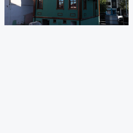
Sakarya Büyükşehir Belediyesi, Yusuf Alemdar
öncülüğünde attığı her adımda şehrin
mazisine, tarihine, değerlerine ve kültürüne
sahip çıkıyor.
Bu kapsamda şehrin geçmiş izlerini yansıtan,
tarihe tanıklık eden tüm köşeler Büyükşehir
dokunuşuyla gün yüzüne çıkarılıyor ve
Sakaryalılara kazandırılıyor.