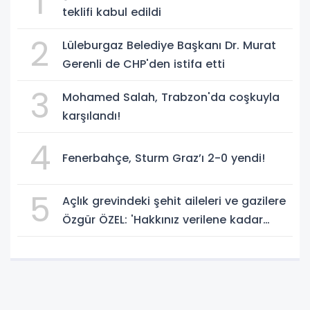
1
teklifi kabul edildi
2
Lüleburgaz Belediye Başkanı Dr. Murat
Gerenli de CHP'den istifa etti
3
Mohamed Salah, Trabzon'da coşkuyla
karşılandı!
4
Fenerbahçe, Sturm Graz’ı 2-0 yendi!
5
Açlık grevindeki şehit aileleri ve gazilere
Özgür ÖZEL: 'Hakkınız verilene kadar
yanınızdayız'