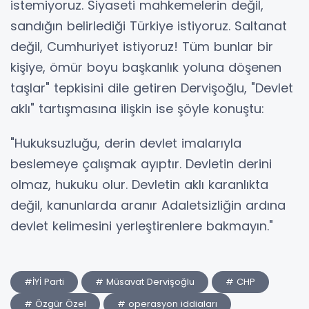
istemiyoruz. Siyaseti mahkemelerin değil,
sandığın belirlediği Türkiye istiyoruz. Saltanat
değil, Cumhuriyet istiyoruz! Tüm bunlar bir
kişiye, ömür boyu başkanlık yoluna döşenen
taşlar" tepkisini dile getiren Dervişoğlu, "Devlet
aklı" tartışmasına ilişkin ise şöyle konuştu:
"Hukuksuzluğu, derin devlet imalarıyla
beslemeye çalışmak ayıptır. Devletin derini
olmaz, hukuku olur. Devletin aklı karanlıkta
değil, kanunlarda aranır Adaletsizliğin ardına
devlet kelimesini yerleştirenlere bakmayın."
#İYİ Parti
# Müsavat Dervişoğlu
# CHP
# Özgür Özel
# operasyon iddiaları