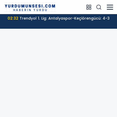
02:32
Trendyol 1. Lig: Antalyaspor-Keçiörengücü: 4-3