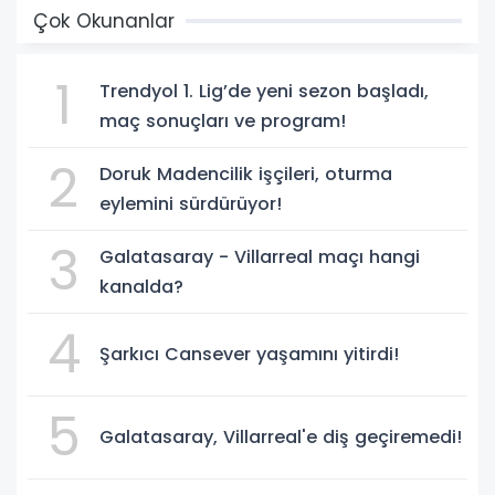
Çok Okunanlar
1
Trendyol 1. Lig’de yeni sezon başladı,
maç sonuçları ve program!
2
Doruk Madencilik işçileri, oturma
eylemini sürdürüyor!
3
Galatasaray - Villarreal maçı hangi
kanalda?
4
Şarkıcı Cansever yaşamını yitirdi!
5
Galatasaray, Villarreal'e diş geçiremedi!