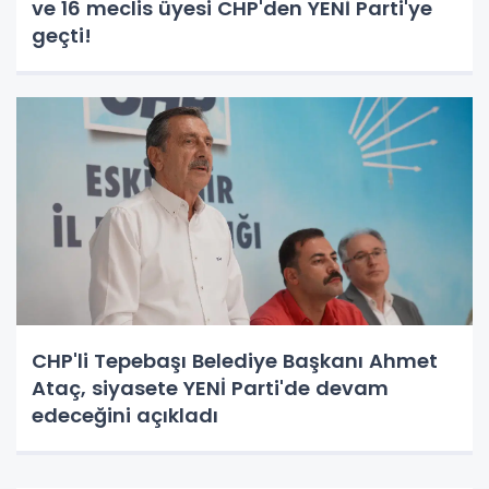
ve 16 meclis üyesi CHP'den YENİ Parti'ye
geçti!
CHP'li Tepebaşı Belediye Başkanı Ahmet
Ataç, siyasete YENİ Parti'de devam
edeceğini açıkladı