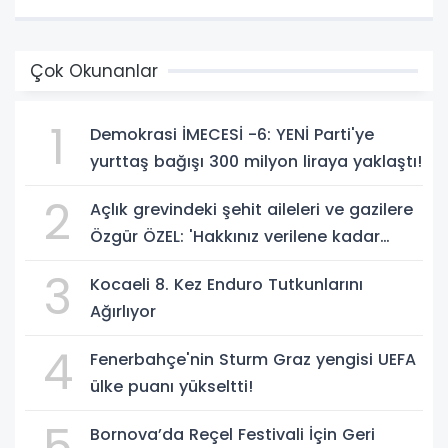
Çok Okunanlar
1
Demokrasi İMECESİ -6: YENİ Parti'ye
yurttaş bağışı 300 milyon liraya yaklaştı!
2
Açlık grevindeki şehit aileleri ve gazilere
Özgür ÖZEL: 'Hakkınız verilene kadar
yanınızdayız'
3
Kocaeli 8. Kez Enduro Tutkunlarını
Ağırlıyor
4
Fenerbahçe'nin Sturm Graz yengisi UEFA
ülke puanı yükseltti!
5
Bornova’da Reçel Festivali İçin Geri