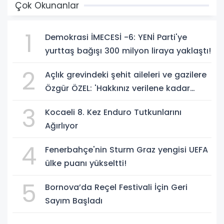
Çok Okunanlar
1
Demokrasi İMECESİ -6: YENİ Parti'ye
yurttaş bağışı 300 milyon liraya yaklaştı!
2
Açlık grevindeki şehit aileleri ve gazilere
Özgür ÖZEL: 'Hakkınız verilene kadar
yanınızdayız'
3
Kocaeli 8. Kez Enduro Tutkunlarını
Ağırlıyor
4
Fenerbahçe'nin Sturm Graz yengisi UEFA
ülke puanı yükseltti!
5
Bornova’da Reçel Festivali İçin Geri
Sayım Başladı