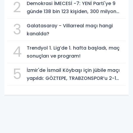
2
Demokrasi İMECESİ -7: YENİ Parti'ye 9
günde 138 bin 123 kişiden, 300 milyon
549 bin 594 TL. bağış
3
Galatasaray - Villarreal maçı hangi
kanalda?
4
Trendyol 1. Lig’de 1. hafta başladı, maç
sonuçları ve program!
5
İzmir'de İsmail Köybaşı için jübile maçı
yapıldı: GÖZTEPE, TRABZONSPOR’u 2-1
yendi