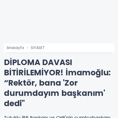
Anasayfa
SİYASET
DİPLOMA DAVASI
BİTİRİLEMİYOR! İmamoğlu:
“Rektör, bana 'Zor
durumdayım başkanım'
dedi"
Tutuklu İBB Başkanı ve CHP'nin cumhurbaşkanı