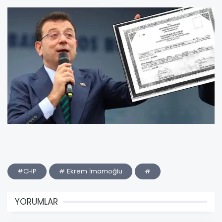
#CHP
# Ekrem İmamoğlu
#
YORUMLAR