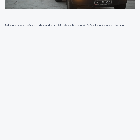
Manisa Büyükşehir Belediyesi Veteriner İşleri
Dairesi Başkanlığı Vektörlerle Mücadele Şube
Müdürlüğü ekipleri, kent genelinde sürdürdüğü
ilaçlama çalışmalarına Sarıgöl’de de
sürdürüyor. Yaz aylarında sivrisinek ve diğer
vektör kaynaklı sorunların önüne geçmek
amacıyla yürütülen çalışmalar kapsamında,
ilçe merkezinden en uzak kırsal mahallelere
kadar geniş bir alanda ilaçlama
gerçekleştirildi.
Çalışmalarda Vektörlerle Mücadele Şube
Müdürlüğüne bağlı 16 tam donanımlı araç ve