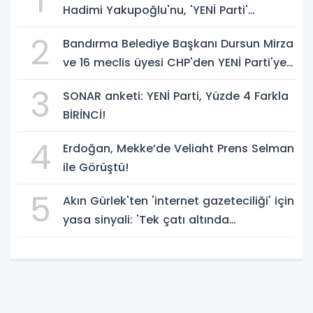
1
Hadimi Yakupoğlu'nu, 'YENİ Parti'
temsilcisi olarak atadı!
2
Bandırma Belediye Başkanı Dursun Mirza
ve 16 meclis üyesi CHP'den YENİ Parti'ye
geçti!
3
SONAR anketi: YENİ Parti, Yüzde 4 Farkla
BİRİNCİ!
4
Erdoğan, Mekke’de Veliaht Prens Selman
ile Görüştü!
5
Akın Gürlek'ten 'internet gazeteciliği' için
yasa sinyali: 'Tek çatı altında
toplanmalı' dedi!