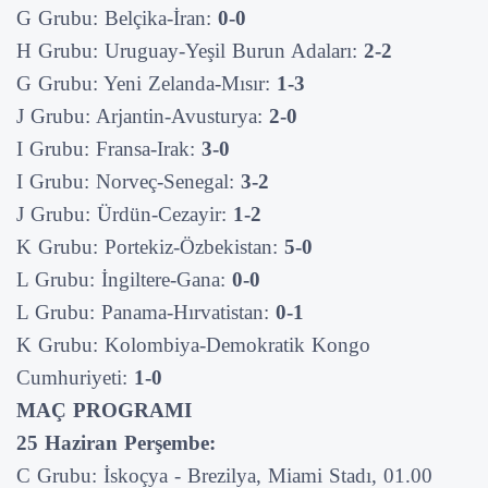
G Grubu: Belçika-İran:
0-0
H Grubu: Uruguay-Yeşil Burun Adaları:
2-2
G Grubu: Yeni Zelanda-Mısır:
1-3
J Grubu: Arjantin-Avusturya:
2-0
I Grubu: Fransa-Irak:
3-0
I Grubu: Norveç-Senegal:
3-2
J Grubu: Ürdün-Cezayir:
1-2
K Grubu: Portekiz-Özbekistan:
5-0
L Grubu: İngiltere-Gana:
0-0
L Grubu: Panama-Hırvatistan:
0-1
K Grubu: Kolombiya-Demokratik Kongo
Cumhuriyeti:
1-0
MAÇ PROGRAMI
25 Haziran Perşembe:
C Grubu: İskoçya - Brezilya, Miami Stadı, 01.00