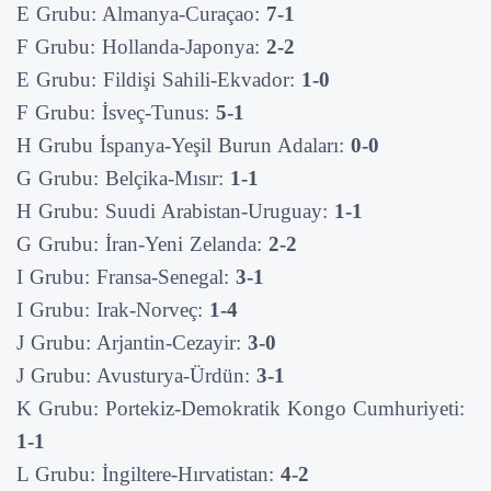
E Grubu: Almanya-Curaçao:
7-1
F Grubu: Hollanda-Japonya:
2-2
E Grubu: Fildişi Sahili-Ekvador:
1-0
F Grubu: İsveç-Tunus:
5-1
H Grubu İspanya-Yeşil Burun Adaları:
0-0
G Grubu: Belçika-Mısır:
1-1
H Grubu: Suudi Arabistan-Uruguay:
1-1
G Grubu: İran-Yeni Zelanda:
2-2
I Grubu: Fransa-Senegal:
3-1
I Grubu: Irak-Norveç:
1-4
J Grubu: Arjantin-Cezayir:
3-0
J Grubu: Avusturya-Ürdün:
3-1
K Grubu: Portekiz-Demokratik Kongo Cumhuriyeti:
1-1
L Grubu: İngiltere-Hırvatistan:
4-2