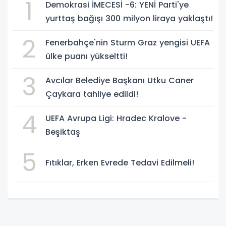
1
Demokrasi İMECESİ -6: YENİ Parti'ye
yurttaş bağışı 300 milyon liraya yaklaştı!
2
Fenerbahçe'nin Sturm Graz yengisi UEFA
ülke puanı yükseltti!
3
Avcılar Belediye Başkanı Utku Caner
Çaykara tahliye edildi!
4
UEFA Avrupa Ligi: Hradec Kralove -
Beşiktaş
5
Fıtıklar, Erken Evrede Tedavi Edilmeli!