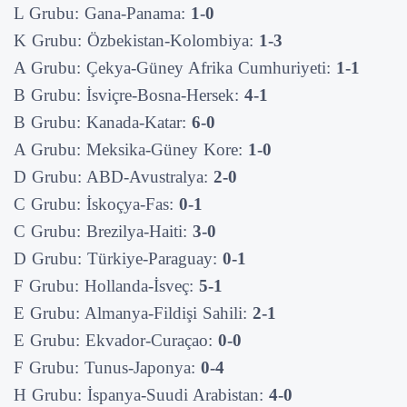
L Grubu: Gana-Panama:
1-0
K Grubu: Özbekistan-Kolombiya:
1-3
A Grubu: Çekya-Güney Afrika Cumhuriyeti:
1-1
B Grubu: İsviçre-Bosna-Hersek:
4-1
B Grubu: Kanada-Katar:
6-0
A Grubu: Meksika-Güney Kore:
1-0
D Grubu: ABD-Avustralya:
2-0
C Grubu: İskoçya-Fas:
0-1
C Grubu: Brezilya-Haiti:
3-0
D Grubu: Türkiye-Paraguay:
0-1
F Grubu: Hollanda-İsveç:
5-1
E Grubu: Almanya-Fildişi Sahili:
2-1
E Grubu: Ekvador-Curaçao:
0-0
F Grubu: Tunus-Japonya:
0-4
H Grubu: İspanya-Suudi Arabistan:
4-0