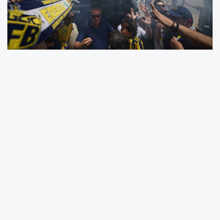
GENÇ FUTBOLCULAR LİSTEDE
YER ALDI
Sarı-lacivertliler, Galatasaray'dan renklerine
bağladığı Çağrı Balta(18) ve Karşıyaka'dan
transfer ettiği Adem Yeşilyurt'la(19)
profesyonel sözleşme imzaladı. Fenerbahçe,
iki futbolcuyu da Topuk Yaylası kampına
götürdü.
İşte Fenerbahçe'nin kamp kadrosunda yer