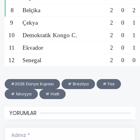
8
Belçika
2
0
2
9
Çekya
2
0
1
10
Demokratik Kongo C.
2
0
1
11
Ekvador
2
0
1
12
Senegal
2
0
0
#2026 Dünya Kupası
# Brezilya
# Fas
# İskoçya
# Haiti
YORUMLAR
Adınız *