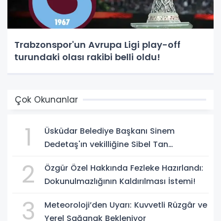
Trabzonspor'un Avrupa Ligi play-off
turundaki olası rakibi belli oldu!
Çok Okunanlar
1
Üsküdar Belediye Başkanı Sinem
Dedetaş'ın vekilliğine Sibel Tan
Çetinkaya seçildi!
2
Özgür Özel Hakkında Fezleke Hazırlandı:
Dokunulmazlığının Kaldırılması İstemi!
3
Meteoroloji’den Uyarı: Kuvvetli Rüzgâr ve
Yerel Sağanak Bekleniyor