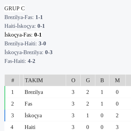
GRUP C
Brezilya-Fas:
1-1
Haiti-İskoçya:
0-1
İskoçya-Fas:
0-1
Brezilya-Haiti:
3-0
İskoçya-Brezilya:
0-3
Fas-Haiti:
4-2
#
TAKIM
O
G
B
M
1
Brezilya
3
2
1
0
2
Fas
3
2
1
0
3
İskoçya
3
1
0
2
4
Haiti
3
0
0
3