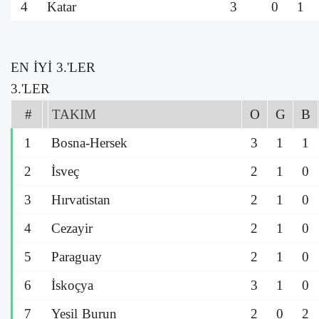
4
Katar
3
0
1
EN İYİ 3.'LER
3.'LER
#
TAKIM
O
G
B
1
Bosna-Hersek
3
1
1
2
İsveç
2
1
0
3
Hırvatistan
2
1
0
4
Cezayir
2
1
0
5
Paraguay
2
1
0
6
İskoçya
3
1
0
7
Yeşil Burun
2
0
2