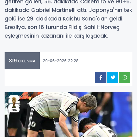
getiren golleri, 56. dakikada Casemiro ve 90+6.
dakikada Gabriel Martinelli attı. Japonya'nın tek
golü ise 29. dakikada Kaishu Sano'dan geldi.
Brezilya, son 16 turunda Fildişi Sahili-Norveç
eşleşmesinin kazananı ile karşılaşacak.
319
29-06-2026 22:28
OKUNMA