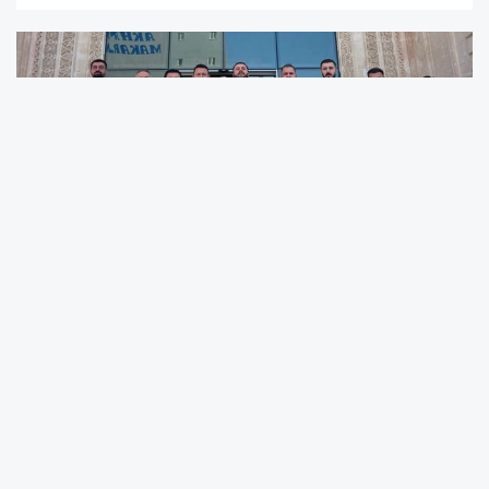
Bölgesel kalkınmanın ve istihdamın artırılması
hedefiyle gerçekleştirilen ziyaretlerde, sanayici
ve iş insanlarının karşılaştığı sorunlar yerinde