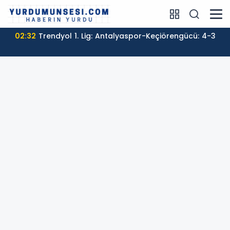
02:32
Trendyol 1. Lig: Antalyaspor-Keçiörengücü: 4-3