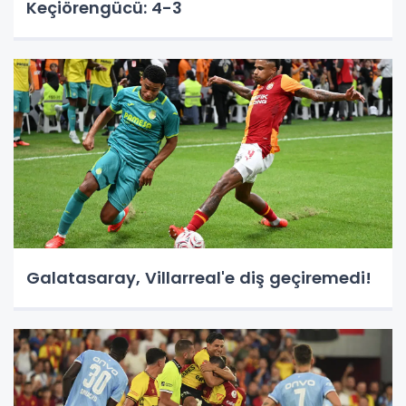
Keçiörengücü: 4-3
Galatasaray, Villarreal'e diş geçiremedi!