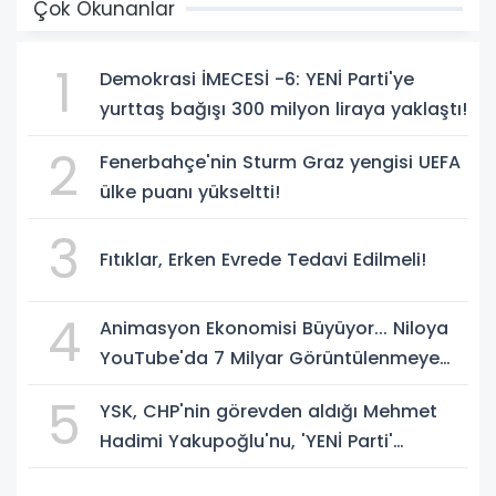
Çok Okunanlar
1
Demokrasi İMECESİ -6: YENİ Parti'ye
yurttaş bağışı 300 milyon liraya yaklaştı!
2
Fenerbahçe'nin Sturm Graz yengisi UEFA
ülke puanı yükseltti!
3
Fıtıklar, Erken Evrede Tedavi Edilmeli!
4
Animasyon Ekonomisi Büyüyor... Niloya
YouTube'da 7 Milyar Görüntülenmeye
Ulaştı
5
YSK, CHP'nin görevden aldığı Mehmet
Hadimi Yakupoğlu'nu, 'YENİ Parti'
temsilcisi olarak atadı!