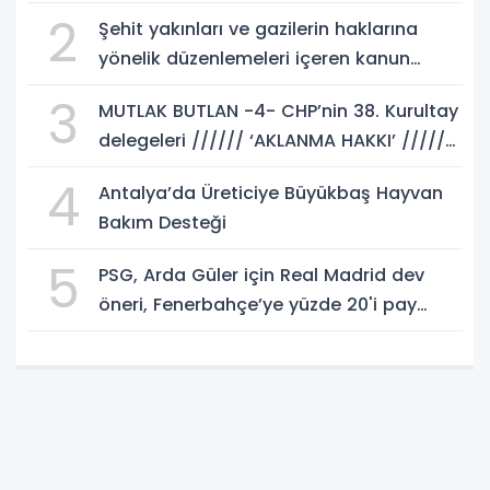
2
Şehit yakınları ve gazilerin haklarına
yönelik düzenlemeleri içeren kanun
teklifi, yasalaştı!
3
MUTLAK BUTLAN -4- CHP’nin 38. Kurultay
delegeleri ////// ‘AKLANMA HAKKI’ //////
istemeli! Rasim AKKAYA yazdı...
4
Antalya’da Üreticiye Büyükbaş Hayvan
Bakım Desteği
5
PSG, Arda Güler için Real Madrid dev
öneri, Fenerbahçe’ye yüzde 20'i pay
gelebilir!