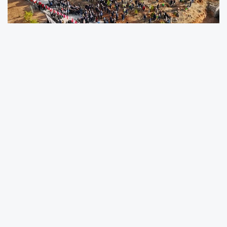
13 Kasım 2023 tarihinde gerçekleştirilen
anlamlı etkinlikte, 1246 deprem şehidimizin
anısına 1246 adet fidan toprakla
buluşturulmuştu. Ancak, geçen süre zarfında
iklim koşulları ve çevresel etkenler nedeniyle
bazı fidanların kuruduğu, ayrıca 11 Nisan 2025
tarihinde yaşanan zirai don olayı sonucunda
fidanların bir kısmının zarar gördüğü tespit
edildi.