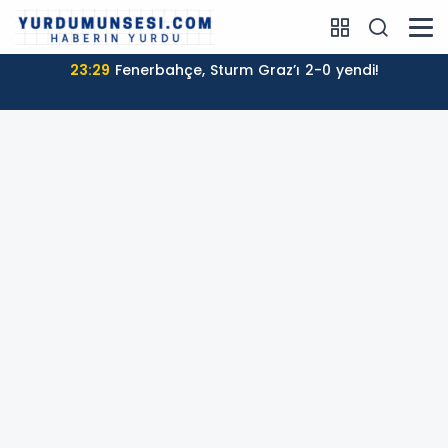
23:29
Fenerbahçe, Sturm Graz’ı 2-0 yendi!