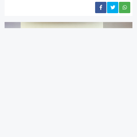
CHP Genel Başkanı
Özgür Özel,
CHP’nin
38’inci Olağan Kurultay'ının iptali kararının