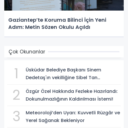
Gaziantep’te Koruma Bilinci İçin Yeni
Adım: Metin Sözen Okulu Açıldı
Çok Okunanlar
1
Üsküdar Belediye Başkanı Sinem
Dedetaş'ın vekilliğine Sibel Tan
Çetinkaya seçildi!
2
Özgür Özel Hakkında Fezleke Hazırlandı:
Dokunulmazlığının Kaldırılması İstemi!
3
Meteoroloji’den Uyarı: Kuvvetli Rüzgâr ve
Yerel Sağanak Bekleniyor