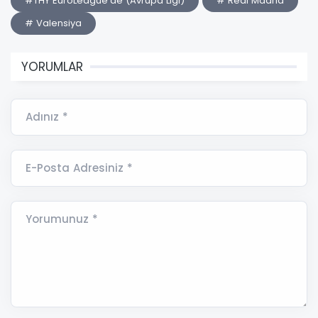
#THY EuroLeague'de (Avrupa Ligi)
# Real Madrid
# Valensiya
YORUMLAR
Adınız *
E-Posta Adresiniz *
Yorumunuz *