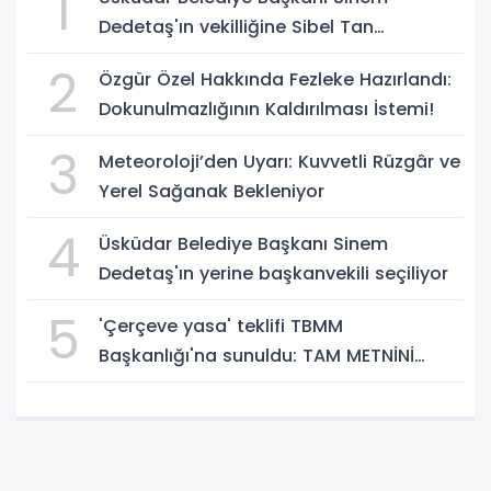
1
Dedetaş'ın vekilliğine Sibel Tan
Çetinkaya seçildi!
2
Özgür Özel Hakkında Fezleke Hazırlandı:
Dokunulmazlığının Kaldırılması İstemi!
3
Meteoroloji’den Uyarı: Kuvvetli Rüzgâr ve
Yerel Sağanak Bekleniyor
4
Üsküdar Belediye Başkanı Sinem
Dedetaş'ın yerine başkanvekili seçiliyor
5
'Çerçeve yasa' teklifi TBMM
Başkanlığı'na sunuldu: TAM METNİNİ
SUNUYORUZ