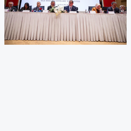
Komisyon Başkanı Mehmet Muharrem
Kasapoğlu’nun başkanlığında yapılan
toplantıya İzmir Valisi Dr. Süleyman Elban,
İzmir Büyükşehir Belediye Başkanı Dr. Cemil
Tugay, komisyon üyeleri, Ege Bölgesi’ndeki
çeşitli illerden gelen kurum temsilcileri, sivil
toplum kuruluşları, engelli bireyler ve aileleri
katıldı. Program, İzmir Otizm Orkestrası (İZOT)
ile İzmir Demokrasi Üniversitesi Otizm