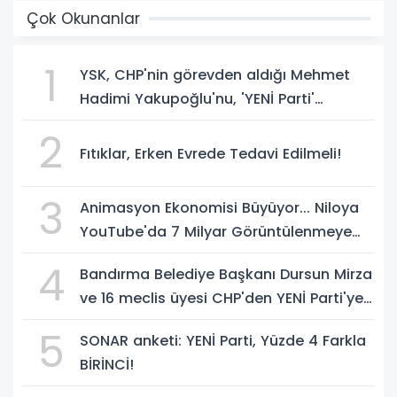
Çok Okunanlar
1
YSK, CHP'nin görevden aldığı Mehmet
Hadimi Yakupoğlu'nu, 'YENİ Parti'
temsilcisi olarak atadı!
2
Fıtıklar, Erken Evrede Tedavi Edilmeli!
3
Animasyon Ekonomisi Büyüyor... Niloya
YouTube'da 7 Milyar Görüntülenmeye
Ulaştı
4
Bandırma Belediye Başkanı Dursun Mirza
ve 16 meclis üyesi CHP'den YENİ Parti'ye
geçti!
5
SONAR anketi: YENİ Parti, Yüzde 4 Farkla
BİRİNCİ!