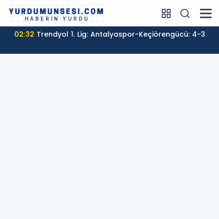
02:32
Trendyol 1. Lig: Antalyaspor-Keçiörengücü: 4-3