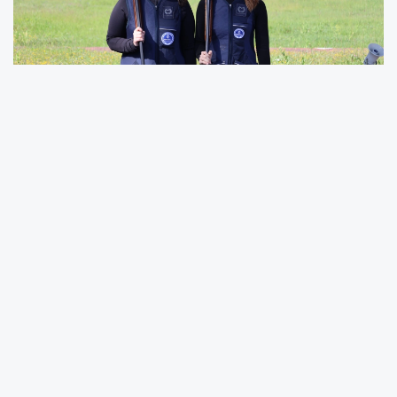
Atıcılık branşına Kağıtspor’da başlayan genç
sporculardan Nisa Nur Aydemir başarılarıyla
da adından söz ettiriyor. Aydemir, spora
başlama hikâyesini şu sözlerle anlatıyor,
“Spora 11 yaşında başladım. Dedem ve babam
gelişim kampının afişlerini görüp beni
yazdırmak istedi. Başta sadece kampla
ilerledim ama zamanla yarışmalara da