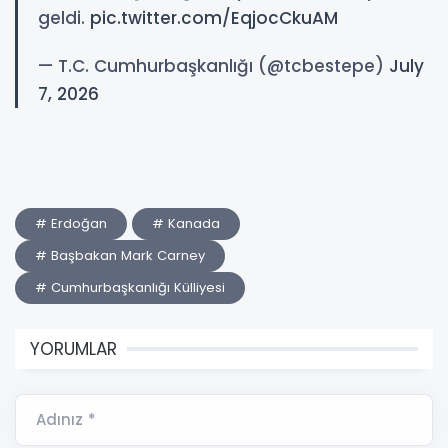
geldi.
pic.twitter.com/EqjocCkuAM
— T.C. Cumhurbaşkanlığı (@tcbestepe)
July
7, 2026
# Erdoğan
# Kanada
# Başbakan Mark Carney
# Cumhurbaşkanlığı Külliyesi
YORUMLAR
Adınız *