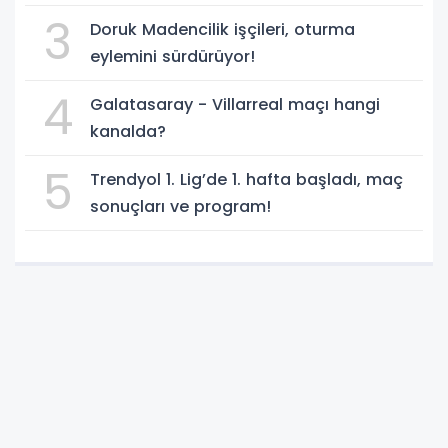
549 bin 594 TL. bağış
3
Doruk Madencilik işçileri, oturma
eylemini sürdürüyor!
4
Galatasaray - Villarreal maçı hangi
kanalda?
5
Trendyol 1. Lig’de 1. hafta başladı, maç
sonuçları ve program!