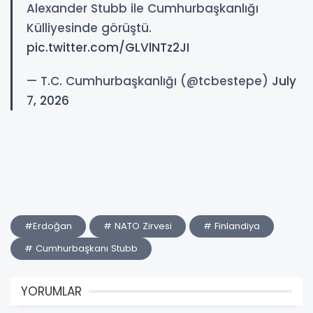
Alexander Stubb ile Cumhurbaşkanlığı
Külliyesinde görüştü.
pic.twitter.com/GLVlNTz2JI
— T.C. Cumhurbaşkanlığı (@tcbestepe)
July
7, 2026
#Erdoğan
# NATO Zirvesi
# Finlandiya
# Cumhurbaşkanı Stubb
YORUMLAR