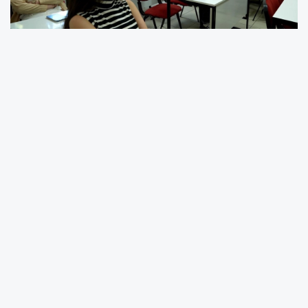
Şehrin eğitim hayatına sunduğu katkılarla
“Kayseri’nin 6’ncı Üniversitesi” olarak anılan
KAYMEK, kurs çeşitliliğini her geçen gün
artırırken, vatandaşların kişisel gelişimlerine
yönelik yeni projeleri de hayata geçirmeyi
sürdürüyor. Bu kapsamda, Kayseri Büyükşehir
Belediyesi, eğitim ve kültür alanındaki
yatırımlarına bir yenisini daha ekledi.
Başkan Dr. Memduh Büyükkılıç’ın vizyonuyla
faaliyetlerini sürdüren Kayseri Mesleki Eğitim