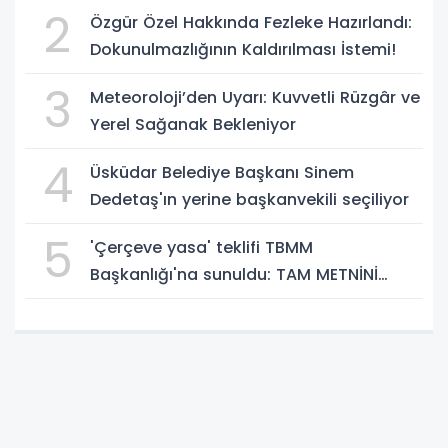
Çetinkaya seçildi!
2
Özgür Özel Hakkında Fezleke Hazırlandı:
Dokunulmazlığının Kaldırılması İstemi!
3
Meteoroloji’den Uyarı: Kuvvetli Rüzgâr ve
Yerel Sağanak Bekleniyor
4
Üsküdar Belediye Başkanı Sinem
Dedetaş'ın yerine başkanvekili seçiliyor
5
'Çerçeve yasa' teklifi TBMM
Başkanlığı'na sunuldu: TAM METNİNİ
SUNUYORUZ