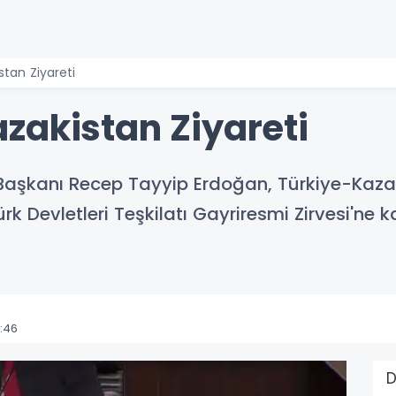
tan Ziyareti
zakistan Ziyareti
şkanı Recep Tayyip Erdoğan, Türkiye-Kazaki
Türk Devletleri Teşkilatı Gayriresmi Zirvesi'ne
:46