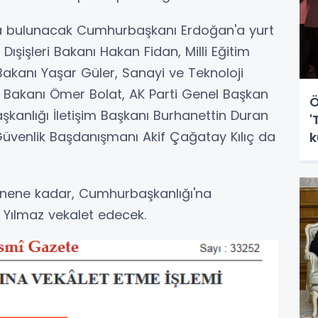
da bulunacak Cumhurbaşkanı Erdoğan'a yurt
Dışişleri Bakanı Hakan Fidan, Milli Eğitim
Bakanı Yaşar Güler, Sanayi ve Teknoloji
t Bakanı Ömer Bolat, AK Parti Genel Başkan
Ö
kanlığı İletişim Başkanı Burhanettin Duran
'
Güvenlik Başdanışmanı Akif Çağatay Kılıç da
k
ş
ene kadar, Cumhurbaşkanlığı'na
Yılmaz vekalet edecek.