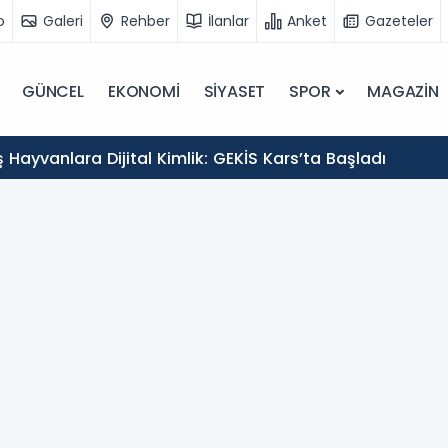
o
Galeri
Rehber
İlanlar
Anket
Gazeteler
GÜNCEL
EKONOMİ
SİYASET
SPOR
MAGAZİN
Hayvanlara Dijital Kimlik: GEKİS Kars’ta Başladı