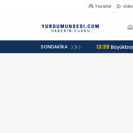
Yazarlar
Vide
13:39
SONDAKİKA
00 milyon 549 bin 594 TL. bağış
Büyükbaş 