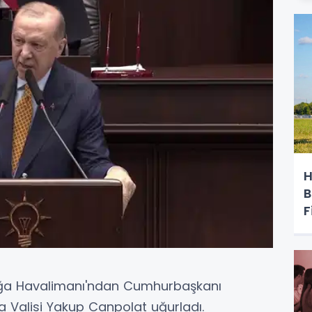
H
B
F
ğa Havalimanı'ndan Cumhurbaşkanı
a Valisi Yakup Canpolat uğurladı.