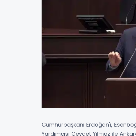
Cumhurbaşkanı Erdoğan'ı, Esenbo
Yardımcısı Cevdet Yılmaz ile Ankar