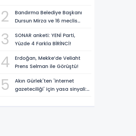
Yakupoğlu'nu, 'YENİ Parti'
2
Bandırma Belediye Başkanı
temsilcisi olarak atadı!
Dursun Mirza ve 16 meclis
üyesi CHP'den YENİ Parti'ye
3
SONAR anketi: YENİ Parti,
geçti!
Yüzde 4 Farkla BİRİNCİ!
4
Erdoğan, Mekke’de Veliaht
Prens Selman ile Görüştü!
5
Akın Gürlek'ten 'internet
gazeteciliği' için yasa sinyali:
'Tek çatı altında toplanmalı'
dedi!