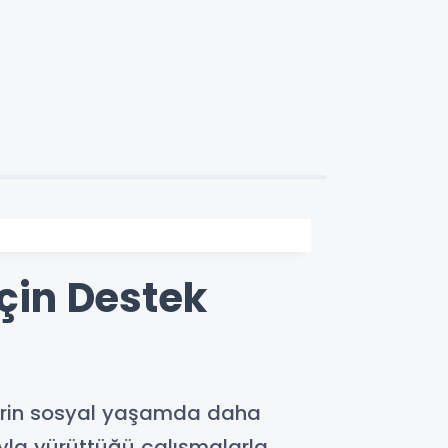
İçin Destek
lerin sosyal yaşamda daha
ıyla yürüttüğü çalışmalarla