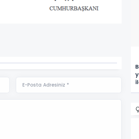
B
y
i
E-Posta Adresiniz *
Ç