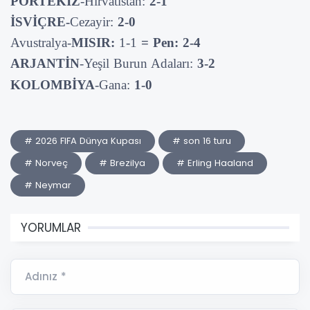
PORTEKİZ
-Hırvatistan:
2-1
İSVİÇRE-
Cezayir:
2-0
Avustralya-
MISIR:
1-1
= Pen: 2-4
ARJANTİN
-Yeşil Burun Adaları:
3-2
KOLOMBİYA
-Gana:
1-0
# 2026 FIFA Dünya Kupası
# son 16 turu
# Norveç
# Brezilya
# Erling Haaland
# Neymar
YORUMLAR
Adınız *