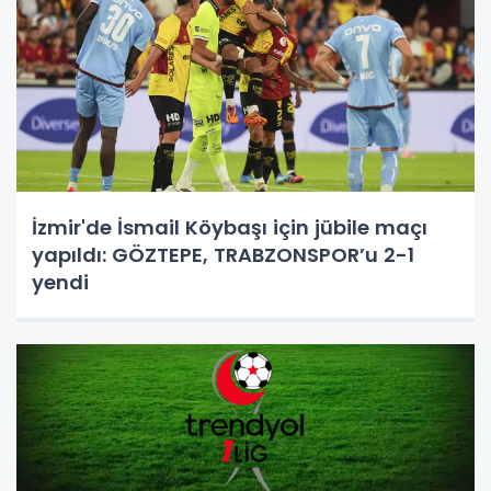
İzmir'de İsmail Köybaşı için jübile maçı
yapıldı: GÖZTEPE, TRABZONSPOR’u 2-1
yendi