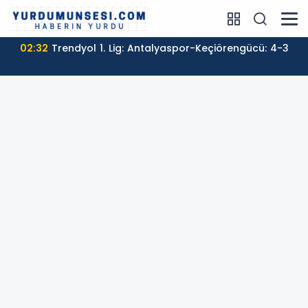
02:32
Trendyol 1. Lig: Antalyaspor-Keçiörengücü: 4-3