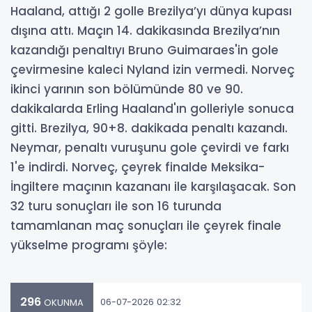
Haaland, attığı 2 golle Brezilya’yı dünya kupası
dışına attı. Maçın 14. dakikasında Brezilya’nın
kazandığı penaltıyı Bruno Guimaraes'in gole
çevirmesine kaleci Nyland izin vermedi. Norveç
ikinci yarının son bölümünde 80 ve 90.
dakikalarda Erling Haaland'ın golleriyle sonuca
gitti. Brezilya, 90+8. dakikada penaltı kazandı.
Neymar, penaltı vuruşunu gole çevirdi ve farkı
1'e indirdi. Norveç, çeyrek finalde Meksika-
İngiltere maçının kazananı ile karşılaşacak. Son
32 turu sonuçları ile son 16 turunda
tamamlanan maç sonuçları ile çeyrek finale
yükselme programı şöyle:
296
06-07-2026 02:32
OKUNMA