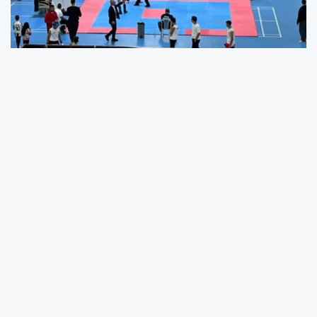
17-19 Ekim 2025 tarihleri arasında Meram’da
bulunan Konya Velodromu’nda gerçekleştirilen
‘Meram Belediyesi İller Arası Kick Boks
Turnuvası’, üç gün boyunca büyük bir coşkuya
sahne oldu. Türkiye genelinden 52 kulüp ve
575 sporcunun katılım sağladığı turnuvada,
alt miniklerden büyükler kategorisine kadar
farklı yaş gruplarında kıyasıya mücadeleler
gerçekleşti. Sporcular, becerileri ve
sportmenlikleriyle izleyenlere unutulmaz anlar
yaşattı.