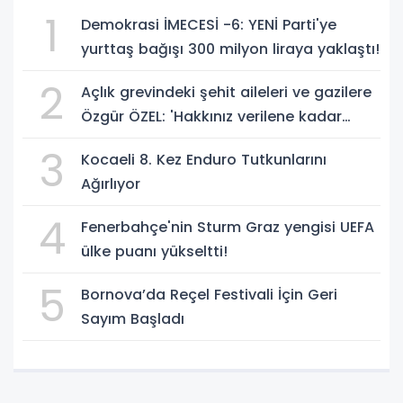
1
Demokrasi İMECESİ -6: YENİ Parti'ye
yurttaş bağışı 300 milyon liraya yaklaştı!
2
Açlık grevindeki şehit aileleri ve gazilere
Özgür ÖZEL: 'Hakkınız verilene kadar
yanınızdayız'
3
Kocaeli 8. Kez Enduro Tutkunlarını
Ağırlıyor
4
Fenerbahçe'nin Sturm Graz yengisi UEFA
ülke puanı yükseltti!
5
Bornova’da Reçel Festivali İçin Geri
Sayım Başladı