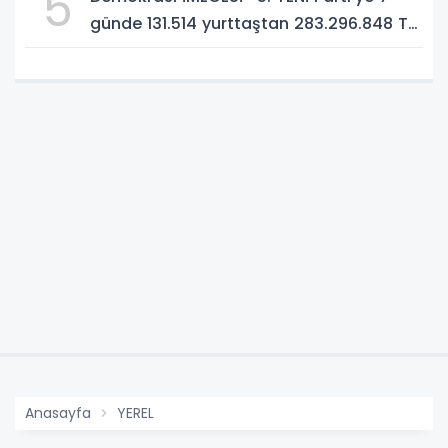
5
günde 131.514 yurttaştan 283.296.848 TL
bağış!
Anasayfa
YEREL