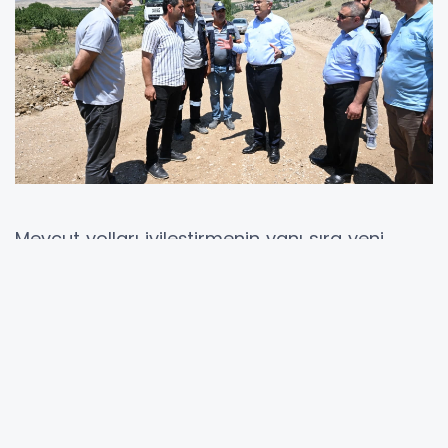
Mevcut yolları iyileştirmenin yanı sıra yeni
bağlantı yolları açan ekipler, grup yollarını
daha da sağlıklı hale getiriyor. Bu kapsamda,
Büyükşehir Belediyesi Kırsal Hizmetler Dairesi,
Darende, Hekimhan ve Akçadağ ile 55
mahallenin kullandığı Esenbey grup yolunda
çalışmalarını tamamlamak üzere. 7