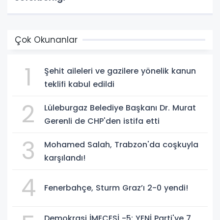
Çok Okunanlar
1
Şehit aileleri ve gazilere yönelik kanun
teklifi kabul edildi
2
Lüleburgaz Belediye Başkanı Dr. Murat
Gerenli de CHP'den istifa etti
3
Mohamed Salah, Trabzon'da coşkuyla
karşılandı!
4
Fenerbahçe, Sturm Graz’ı 2-0 yendi!
Demokrasi İMECESİ -5: YENİ Parti'ye 7