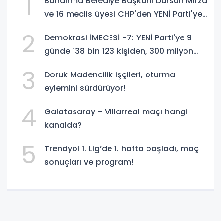
1
Bandırma Belediye Başkanı Dursun Mirza
ve 16 meclis üyesi CHP'den YENİ Parti'ye
geçti!
2
Demokrasi İMECESİ -7: YENİ Parti'ye 9
günde 138 bin 123 kişiden, 300 milyon
549 bin 594 TL. bağış
3
Doruk Madencilik işçileri, oturma
eylemini sürdürüyor!
4
Galatasaray - Villarreal maçı hangi
kanalda?
5
Trendyol 1. Lig’de 1. hafta başladı, maç
sonuçları ve program!