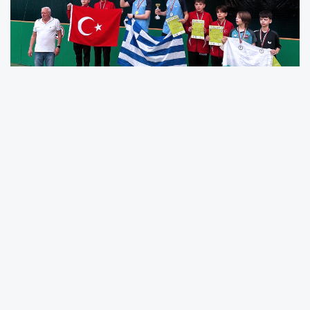
27-31 Mayıs tarihleri arasında Bulgaristan’ın
Albena kentinde düzenlenen şampiyonada
dünyanın farklı yerinden çok sayıda sporcu
kürsüye çıkma mücadelesi verdi. U-13
kategorisinde milli formayı temsil eden
başarılı sporcu Muhammed Said Oğuz,
Takımlar kategorisinde Balkan ikinciliği elde