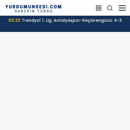
02:32
Trendyol 1. Lig: Antalyaspor-Keçiörengücü: 4-3