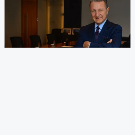
“Ülke ekonomimiz uygulanan politikalar ile
temkinli bir soğumadan, doğal büyüme ivmesi
olan yüzde 5’e tekrar yaklaşmıştır" diyen TMB
Başkanı Eren, "Bu büyümeye yüzde 10,9 ile en
yüksek katma değeri inşaat sektörü