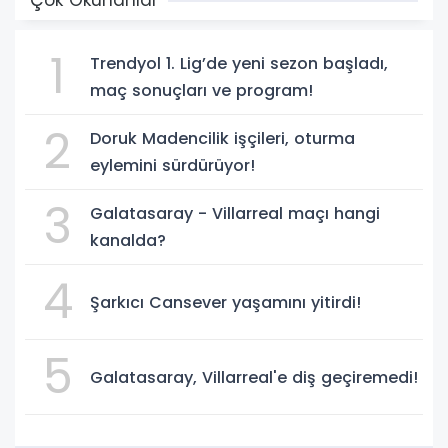
Çok Okunanlar
1
Trendyol 1. Lig’de yeni sezon başladı,
maç sonuçları ve program!
2
Doruk Madencilik işçileri, oturma
eylemini sürdürüyor!
3
Galatasaray - Villarreal maçı hangi
kanalda?
4
Şarkıcı Cansever yaşamını yitirdi!
5
Galatasaray, Villarreal'e diş geçiremedi!