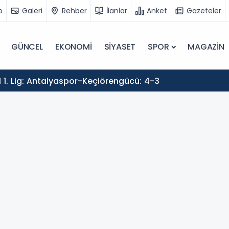
o
Galeri
Rehber
İlanlar
Anket
Gazeteler
GÜNCEL
EKONOMİ
SİYASET
SPOR
MAGAZİN
 1. Lig: Antalyaspor-Keçiörengücü: 4-3