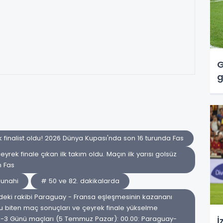
G
g
 finalist oldu! 2026 Dünya Kupası'nda son 16 turunda Fas
ek finale çıkan ilk takım oldu. Maçın ilk yarısı golsüz
n Fas
Ounahi
# 50 ve 82. dakikalarda
aldeki rakibi Paraguay - Fransa eşleşmesinin kazananı
ru biten maç sonuçları ve çeyrek finale yükselme
0-3 Günü maçları (5 Temmuz Pazar): 00.00: Paraguay-
İ