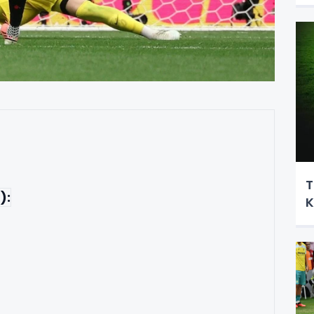
T
):
K