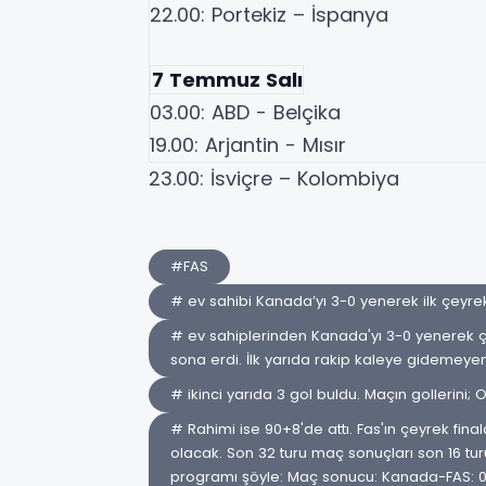
22.00: Portekiz – İspanya
7 Temmuz Salı
03.00: ABD - Belçika
19.00: Arjantin - Mısır
23.00: İsviçre – Kolombiya
#FAS
# ev sahibi Kanada’yı 3-0 yenerek ilk çeyrek
# ev sahiplerinden Kanada'yı 3-0 yenerek çeyr
sona erdi. İlk yarıda rakip kaleye gidemeye
# ikinci yarıda 3 gol buldu. Maçın gollerini; 
# Rahimi ise 90+8'de attı. Fas'ın çeyrek fin
olacak. Son 32 turu maç sonuçları son 16 tu
programı şöyle: Maç sonucu: Kanada-FAS: 