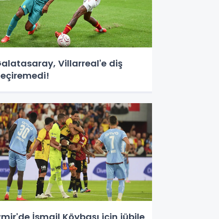
alatasaray, Villarreal'e diş
eçiremedi!
zmir'de İsmail Köybaşı için jübile