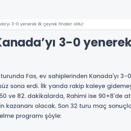
da’yı 3-0 yenerek ilk çeyrek finalist oldu!
Kanada’yı 3-0 yenerek
urunda Fas, ev sahiplerinden Kanada'yı 3-0 y
süz sona erdi. İlk yarıda rakip kaleye gidemey
50 ve 82. dakikalarda, Rahimi ise 90+8'de attı
n kazananı olacak. Son 32 turu maç sonuçlar
selme programı şöyle: