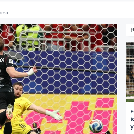
3:50
F
F
i
y