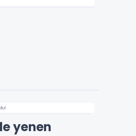
du!
yle yenen