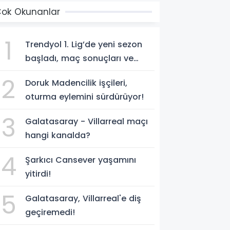
ok Okunanlar
1
Trendyol 1. Lig’de yeni sezon
başladı, maç sonuçları ve
program!
2
Doruk Madencilik işçileri,
oturma eylemini sürdürüyor!
3
Galatasaray - Villarreal maçı
hangi kanalda?
4
Şarkıcı Cansever yaşamını
yitirdi!
5
Galatasaray, Villarreal'e diş
geçiremedi!