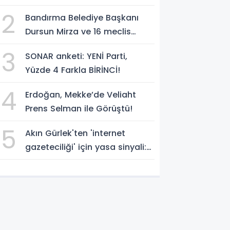
Yakupoğlu'nu, 'YENİ Parti'
2
Bandırma Belediye Başkanı
temsilcisi olarak atadı!
Dursun Mirza ve 16 meclis
üyesi CHP'den YENİ Parti'ye
3
SONAR anketi: YENİ Parti,
geçti!
Yüzde 4 Farkla BİRİNCİ!
4
Erdoğan, Mekke’de Veliaht
Prens Selman ile Görüştü!
5
Akın Gürlek'ten 'internet
gazeteciliği' için yasa sinyali:
'Tek çatı altında toplanmalı'
dedi!