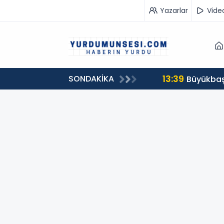
Yazarlar
Vide
13:39
SONDAKİKA
00 milyon 549 bin 594 TL. bağış
Büyükbaş 