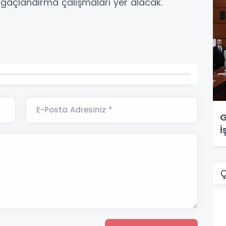
 ağaçlandırma çalışmaları yer alacak.
E-Posta Adresiniz *
G
İ
Ç