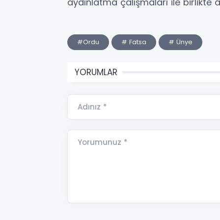
aydınlatma çalışmaları ile birlikte
#Ordu
# Fatsa
# Ünye
YORUMLAR
Adınız *
Yorumunuz *