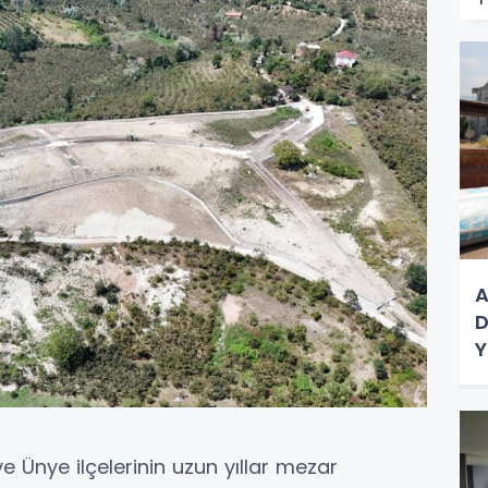
A
D
Y
e Ünye ilçelerinin uzun yıllar mezar