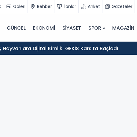
o
Galeri
Rehber
İlanlar
Anket
Gazeteler
GÜNCEL
EKONOMİ
SİYASET
SPOR
MAGAZİN
Hayvanlara Dijital Kimlik: GEKİS Kars’ta Başladı