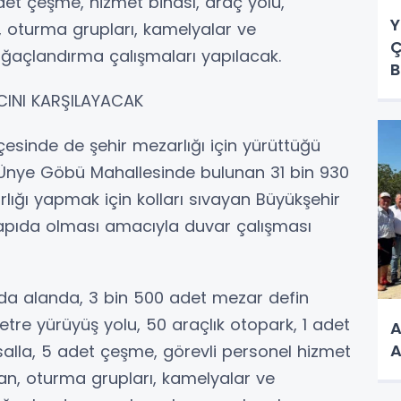
det çeşme, hizmet binası, araç yolu,
Y
r, oturma grupları, kamelyalar ve
Ç
 ağaçlandırma çalışmaları yapılacak.
B
CINI KARŞILAYACAK
çesinde de şehir mezarlığı için yürüttüğü
 Ünye Göbü Mahallesinde bulunan 31 bin 930
lığı yapmak için kolları sıvayan Büyükşehir
 yapıda olması amacıyla duvar çalışması
a alanda, 3 bin 500 adet mezar defin
etre yürüyüş yolu, 50 araçlık otopark, 1 adet
A
A
salla, 5 adet çeşme, görevli personel hizmet
lan, oturma grupları, kamelyalar ve