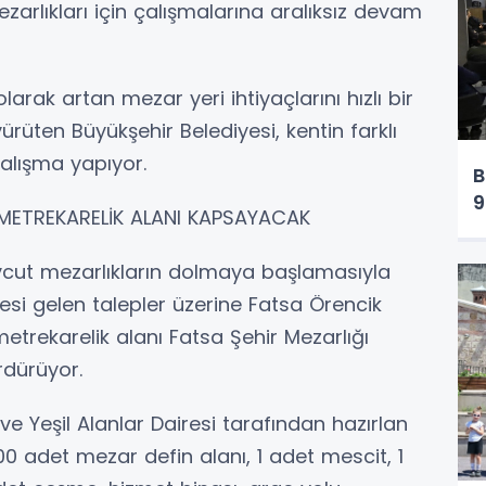
ezarlıkları için çalışmalarına aralıksız devam
arak artan mezar yeri ihtiyaçlarını hızlı bir
ürüten Büyükşehir Belediyesi, kentin farklı
çalışma yapıyor.
B
9
 METREKARELİK ALANI KAPSAYACAK
vcut mezarlıkların dolmaya başlamasıyla
si gelen talepler üzerine Fatsa Örencik
trekarelik alanı Fatsa Şehir Mezarlığı
rdürüyor.
ve Yeşil Alanlar Dairesi tarafından hazırlan
 adet mezar defin alanı, 1 adet mescit, 1