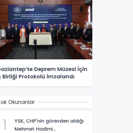
aziantep’te Deprem Müzesi İçin
ş Birliği Protokolü İmzalandı
ok Okunanlar
1
YSK, CHP'nin görevden aldığı
Mehmet Hadimi