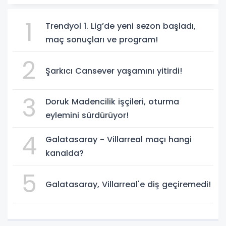
1
Trendyol 1. Lig’de yeni sezon başladı,
maç sonuçları ve program!
2
Şarkıcı Cansever yaşamını yitirdi!
3
Doruk Madencilik işçileri, oturma
eylemini sürdürüyor!
4
Galatasaray - Villarreal maçı hangi
kanalda?
5
Galatasaray, Villarreal'e diş geçiremedi!