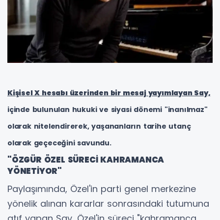
Kişisel X hesabı üzerinden bir mesaj yayımlayan Say,
içinde bulunulan hukuki ve siyasi dönemi "inanılmaz"
olarak nitelendirerek, yaşananların tarihe utanç
olarak geçeceğini savundu.
"ÖZGÜR ÖZEL SÜRECİ KAHRAMANCA
YÖNETİYOR"
Paylaşımında, Özel'in parti genel merkezine
yönelik alınan kararlar sonrasındaki tutumuna
atıf yapan Say, Özel'in süreci "kahramanca