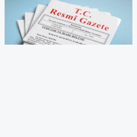
Cumhurbaşkanı ve AKP Grenel Başkanı Recep Tayyip
Erdoğan’ın imzasıyla faaliyet izni kaldırılan İstanbul Bilgi
Üniversitesi hakkında üç gün sonra yeni karar yayımlandı.
Günlerdir üniversitede düzenlenen protestolar ve