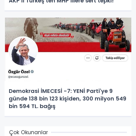
AKP’li Türkeş’ten MHP’lilere sert tepki!
Demokrasi İMECESİ -7: YENİ Parti'ye 9
günde 138 bin 123 kişiden, 300 milyon 549
bin 594 TL. bağış
Çok Okunanlar