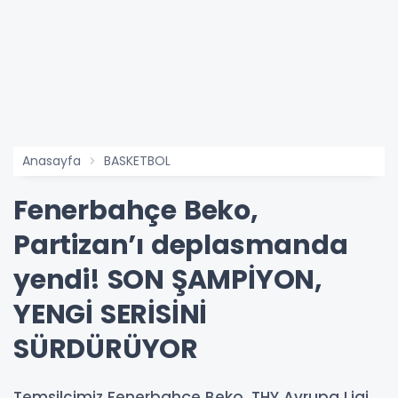
Anasayfa
BASKETBOL
Fenerbahçe Beko,
Partizan’ı deplasmanda
yendi! SON ŞAMPİYON,
YENGİ SERİSİNİ
SÜRDÜRÜYOR
Temsilcimiz Fenerbahçe Beko, THY Avrupa Ligi