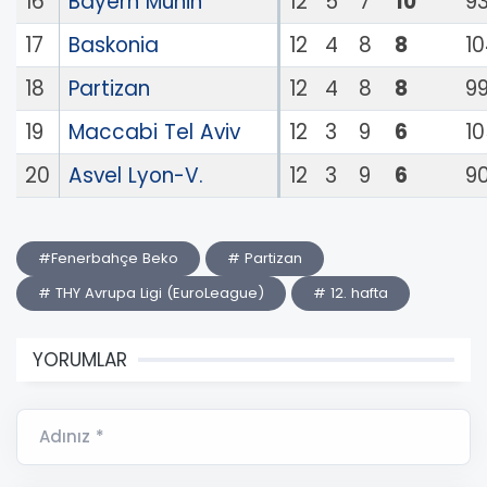
16
Bayern Münih
12
5
7
10
9
17
Baskonia
12
4
8
8
1
18
Partizan
12
4
8
8
9
19
Maccabi Tel Aviv
12
3
9
6
1
20
Asvel Lyon-V.
12
3
9
6
9
#Fenerbahçe Beko
# Partizan
# THY Avrupa Ligi (EuroLeague)
# 12. hafta
YORUMLAR
Adınız *