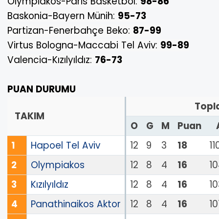
Olympiakos-Paris Basketbol:
98-86
Baskonia-Bayern Münih:
95-73
Partizan-Fenerbahçe Beko:
87-99
Virtus Bologna-Maccabi Tel Aviv:
99-89
Valencia-Kızılyıldız:
76-73
PUAN DURUMU
Topl
TAKIM
O
G
M
Puan
1
Hapoel Tel Aviv
12
9
3
18
11
2
Olympiakos
12
8
4
16
1
3
Kızılyıldız
12
8
4
16
1
4
Panathinaikos Aktor
12
8
4
16
10