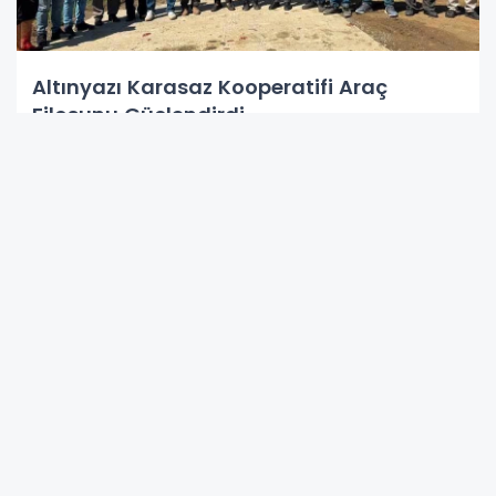
Altınyazı Karasaz Kooperatifi Araç
Filosunu Güçlendirdi
Gaziantep’te Deprem Müzesi İçin İş Birliği
Protokolü İmzalandı