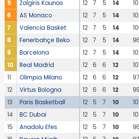
5
Zalgiris Kaunas
12
7
5
14
1
6
AS Monaco
12
7
5
14
1
7
Valencia Basket
12
7
5
14
1
8
Fenerbahçe Beko
12
7
5
14
9
9
Barcelona
12
7
5
14
10
10
Real Madrid
12
6
6
12
10
11
Olimpia Milano
12
6
6
12
9
12
Virtus Bologna
12
6
6
12
9
13
Paris Basketball
12
5
7
10
10
14
BC Dubai
12
5
7
10
10
15
Anadolu Efes
12
5
7
10
9