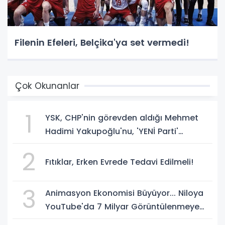
Filenin Efeleri, Belçika'ya set vermedi!
Çok Okunanlar
1
YSK, CHP'nin görevden aldığı Mehmet
Hadimi Yakupoğlu'nu, 'YENİ Parti'
temsilcisi olarak atadı!
2
Fıtıklar, Erken Evrede Tedavi Edilmeli!
3
Animasyon Ekonomisi Büyüyor... Niloya
YouTube'da 7 Milyar Görüntülenmeye
Ulaştı