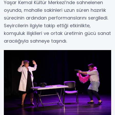
Yaşar Kemal Kültür Merkezi’nde sahnelenen
oyunda, mahalle sakinleri uzun süren hazırlık
sürecinin ardından performanslarını sergiledi.
Seyircilerin ilgiyle takip ettiği etkinlikte,
komşuluk ilişkileri ve ortak üretimin gücü sanat
aracılığıyla sahneye taşındı.