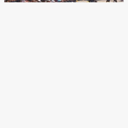
Doruk Madencilik işçileri, Yıldızlar SSS Holding'in
bakanlık nezdinde verdiği sözleri tutmaması üzerine
yeniden eyleme başladı. Ödenmeyen ücretleri, fazla
mesai alacakları ve tazminat hakları için 12 Nisan
2026'da mücadeleye başlayan Doruk Madencilik
işçileri, 3 bakanlığın araya girmesi ve Yıldızlar SSS
Holding'in ödeme sözü vermesi sebebiyle 28 Nisan
2026'da eylemlerini sonlandırdı.
Anlaşma maddelerinde tüm ödemelerin 15