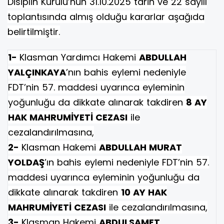
Disiplin Kurulu’nun 31.10.2025 tarih ve 22 sayılı
toplantısında almış olduğu kararlar aşağıda
belirtilmiştir.
1-
Klasman Yardımcı Hakemi
ABDULLAH
YALÇINKAYA
’nın bahis eylemi nedeniyle
FDT’nin 57. maddesi uyarınca eyleminin
yoğunluğu da dikkate alınarak takdiren
8 AY
HAK MAHRUMİYETİ CEZASI
ile
cezalandırılmasına,
2-
Klasman Hakemi
ABDULLAH MURAT
YOLDAŞ
’ın bahis eylemi nedeniyle FDT’nin 57.
maddesi uyarınca eyleminin yoğunluğu da
dikkate alınarak takdiren
10 AY HAK
MAHRUMİYETİ CEZASI
ile cezalandırılmasına,
3-
Klasman Hakemi
ABDULSAMET