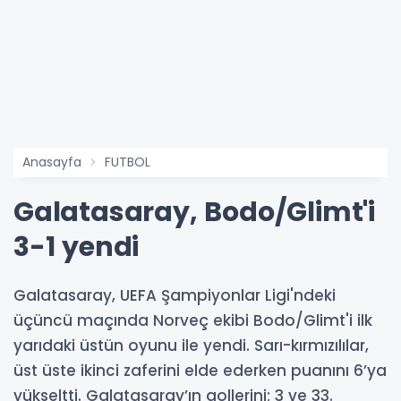
Anasayfa
FUTBOL
Galatasaray, Bodo/Glimt'i
3-1 yendi
Galatasaray, UEFA Şampiyonlar Ligi'ndeki
üçüncü maçında Norveç ekibi Bodo/Glimt'i ilk
yarıdaki üstün oyunu ile yendi. Sarı-kırmızılılar,
üst üste ikinci zaferini elde ederken puanını 6’ya
yükseltti. Galatasaray’ın gollerini; 3 ve 33.