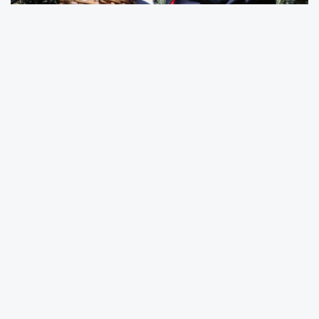
Artvin Valisi Turan Ergün’ü köyün girişinde İlçe
Kaymakamı Salih Başaran, köy muhtarı Ali
Yıldırım ile çok sayıda vatandaş karşıladı.
Vali Ergün, ilk olarak sezonun yeni başlaması
nedeniyle sembolik olarak merdivenle çıktığı
ağaçtan zeytin toplayarak hasat yaptı. Daha
sonra köy meydanında vatandaşlarla bir
araya gelen Ergün, sıcak ve samimi bir
ortamda bir süre sohbet ettiği köylülerin
sorun ve taleplerini dinledi.
Köy tüzel kişiliğine ait olan tarihi su değirmeni