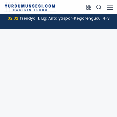
02:32
Trendyol 1. Lig: Antalyaspor-Keçiörengücü: 4-3