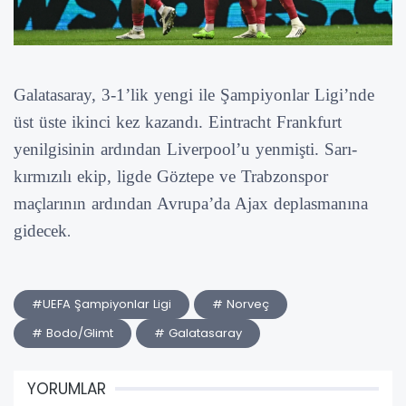
Galatasaray, 3-1’lik yengi ile Şampiyonlar Ligi’nde
üst üste ikinci kez kazandı. Eintracht Frankfurt
yenilgisinin ardından Liverpool’u yenmişti. Sarı-
kırmızılı ekip, ligde Göztepe ve Trabzonspor
maçlarının ardından Avrupa’da Ajax deplasmanına
gidecek
.
#UEFA Şampiyonlar Ligi
# Norveç
# Bodo/Glimt
# Galatasaray
YORUMLAR