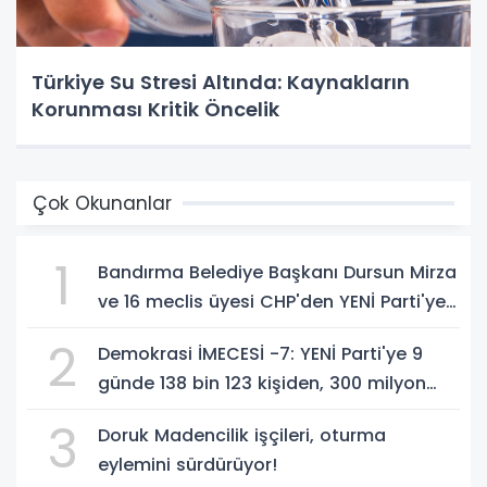
Türkiye Su Stresi Altında: Kaynakların
Korunması Kritik Öncelik
Çok Okunanlar
1
Bandırma Belediye Başkanı Dursun Mirza
ve 16 meclis üyesi CHP'den YENİ Parti'ye
geçti!
2
Demokrasi İMECESİ -7: YENİ Parti'ye 9
günde 138 bin 123 kişiden, 300 milyon
549 bin 594 TL. bağış
3
Doruk Madencilik işçileri, oturma
eylemini sürdürüyor!