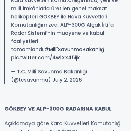
Kara Kuvvetleri Komutanlığımızca, yerli ve
millî imkânlarla üretilen genel maksat
helikopteri GÖKBEY ile Hava Kuvvetleri
Komutanlığımızca, ALP-300G Alçak İrtifa
Radar Sistemi’nin muayene ve kabul
faaliyetleri
tamamlandı.
#MillîSavunmaBakanlığı
pic.twitter.com/4w1XX45ijk
— T.C. Millî Savunma Bakanlığı
(@tcsavunma)
July 2, 2026
GÖKBEY VE ALP-300G RADARINA KABUL
Açıklamaya göre Kara Kuvvetleri Komutanlığı