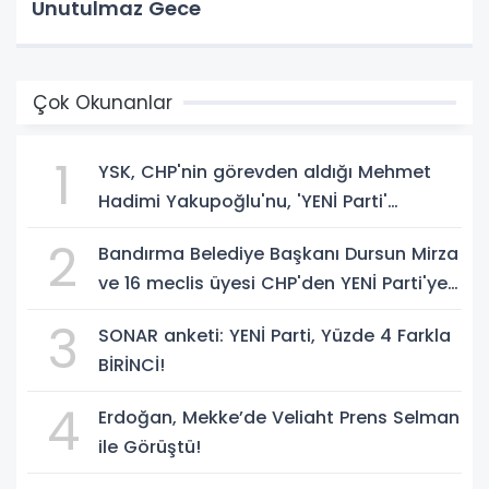
Unutulmaz Gece
Çok Okunanlar
1
YSK, CHP'nin görevden aldığı Mehmet
Hadimi Yakupoğlu'nu, 'YENİ Parti'
temsilcisi olarak atadı!
2
Bandırma Belediye Başkanı Dursun Mirza
ve 16 meclis üyesi CHP'den YENİ Parti'ye
geçti!
3
SONAR anketi: YENİ Parti, Yüzde 4 Farkla
BİRİNCİ!
4
Erdoğan, Mekke’de Veliaht Prens Selman
ile Görüştü!