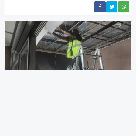
Büyükşehir Belediyesi ekipleri, günlük yaşamın
ve ticari faaliyetlerin olumsuz etkilenmemesi