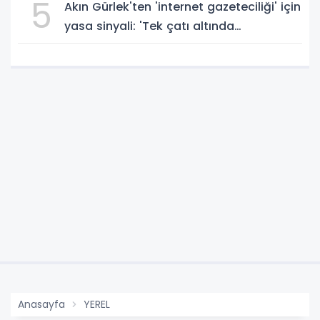
5
Akın Gürlek'ten 'internet gazeteciliği' için
yasa sinyali: 'Tek çatı altında
toplanmalı' dedi!
Anasayfa
YEREL