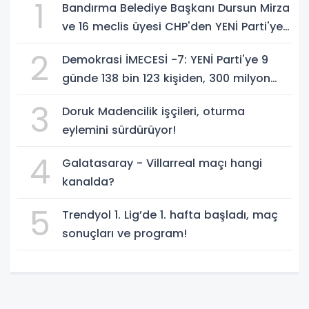
1
Bandırma Belediye Başkanı Dursun Mirza
ve 16 meclis üyesi CHP'den YENİ Parti'ye
geçti!
2
Demokrasi İMECESİ -7: YENİ Parti'ye 9
günde 138 bin 123 kişiden, 300 milyon
549 bin 594 TL. bağış
3
Doruk Madencilik işçileri, oturma
eylemini sürdürüyor!
4
Galatasaray - Villarreal maçı hangi
kanalda?
5
Trendyol 1. Lig’de 1. hafta başladı, maç
sonuçları ve program!