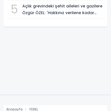
5
Açlık grevindeki şehit aileleri ve gazilere
Özgür ÖZEL: 'Hakkınız verilene kadar
yanınızdayız'
Anasayfa
YEREL