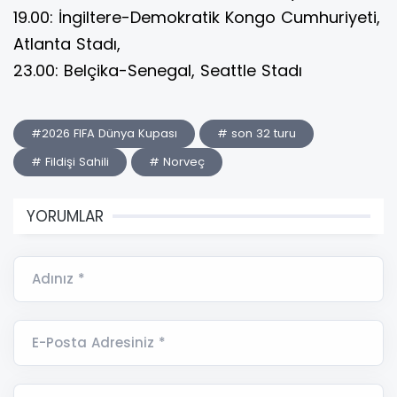
19.00: İngiltere-Demokratik Kongo Cumhuriyeti,
Atlanta Stadı,
23.00: Belçika-Senegal, Seattle Stadı
#2026 FIFA Dünya Kupası
# son 32 turu
# Fildişi Sahili
# Norveç
YORUMLAR
Adınız *
E-Posta Adresiniz *