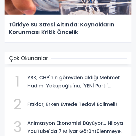
Türkiye Su Stresi Altında: Kaynakların
Korunması Kritik Öncelik
Çok Okunanlar
1
YSK, CHP'nin görevden aldığı Mehmet
Hadimi Yakupoğlu'nu, 'YENİ Parti'
temsilcisi olarak atadı!
2
Fıtıklar, Erken Evrede Tedavi Edilmeli!
3
Animasyon Ekonomisi Büyüyor... Niloya
YouTube'da 7 Milyar Görüntülenmeye