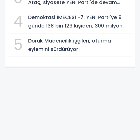
Ataç, siyasete YENİ Parti'de devam
edeceğini açıkladı
4
Demokrasi İMECESİ -7: YENİ Parti'ye 9
günde 138 bin 123 kişiden, 300 milyon
549 bin 594 TL. bağış
5
Doruk Madencilik işçileri, oturma
eylemini sürdürüyor!