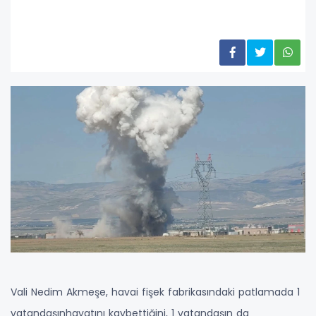
Vali Nedim Akmeşe, havai fişek fabrikasındaki patlamada 1
vatandaşınhayatını kaybettiğini, 1 vatandaşın da