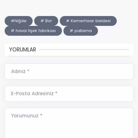
#Niğde
# Bor
# Kemerhisar beldesi
# havai fişek fabrikası
# patlama
YORUMLAR
Adınız *
E-Posta Adresiniz *
Yorumunuz *