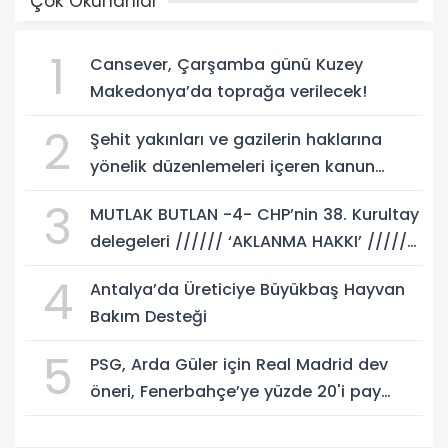
Çok Okunanlar
1
Cansever, Çarşamba günü Kuzey
Makedonya’da toprağa verilecek!
2
Şehit yakınları ve gazilerin haklarına
yönelik düzenlemeleri içeren kanun
teklifi, yasalaştı!
3
MUTLAK BUTLAN -4- CHP’nin 38. Kurultay
delegeleri ////// ‘AKLANMA HAKKI’ //////
istemeli! Rasim AKKAYA yazdı...
4
Antalya’da Üreticiye Büyükbaş Hayvan
Bakım Desteği
5
PSG, Arda Güler için Real Madrid dev
öneri, Fenerbahçe’ye yüzde 20'i pay
gelebilir!