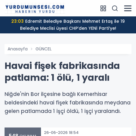
23:03
Edremit Belediye Başkanı Mehmet Ertaş ile 19
Belediye Meclisi üyesi CHP’den YENİ Parti’ye!
Anasayfa
GÜNCEL
Havai fişek fabrikasında
patlama: 1 ölü, 1 yaralı
Niğde'nin Bor ilçesine bağlı Kemerhisar
beldesindeki havai fişek fabrikasında meydana
gelen patlamada 1 işçi öldü, 1 işçi yaralandı.
26-06-2026 18:54
548