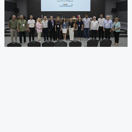
Mersin Kent Konseyi’nde yeni dönem başladı.
Kongre ve Sergi Sarayı’nda gerçekleştirilen
Mersin Kent Konseyi Olağan Genel Kurulu; Arzu
Günay, Burcu Şanlı ve Emre Üresin’den oluşan
divan tarafından yönetildi.
Genel kurulda hem başkanlık seçimi hem de