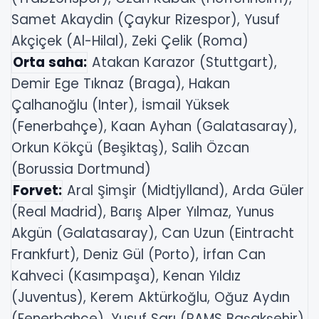
Samet Akaydin (Çaykur Rizespor), Yusuf
Akçiçek (Al-Hilal), Zeki Çelik (Roma)
Orta saha:
Atakan Karazor (Stuttgart),
Demir Ege Tıknaz (Braga), Hakan
Çalhanoğlu (Inter), İsmail Yüksek
(Fenerbahçe), Kaan Ayhan (Galatasaray),
Orkun Kökçü (Beşiktaş), Salih Özcan
(Borussia Dortmund)
Forvet:
Aral Şimşir (Midtjylland), Arda Güler
(Real Madrid), Barış Alper Yılmaz, Yunus
Akgün (Galatasaray), Can Uzun (Eintracht
Frankfurt), Deniz Gül (Porto), İrfan Can
Kahveci (Kasımpaşa), Kenan Yıldız
(Juventus), Kerem Aktürkoğlu, Oğuz Aydın
(Fenerbahçe), Yusuf Sarı (RAMS Başakşehir)