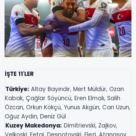
İŞTE 11'LER
Türkiye:
Altay Bayındır, Mert Müldür, Ozan
Kabak, Çağlar Söyüncü, Eren Elmalı, Salih
Özcan, Orkun Kökçü, Yunus Akgün, Can Uzun,
Oğuz Aydın, Deniz Gül
Kuzey Makedonya:
Dimitrievski, Zajkov,
Velkoski, Fetai, Despotovski, Elezi, Atanasov,