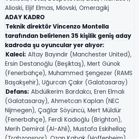
Alioski, Eljif Elmas, Miovski, Omeragikj
ADAY KADRO
Teknik direktör Vincenzo Montella
tarafından belirlenen 35 kişilik geniş aday
kadroda şu oyuncular yer alıyor:
Kaleci:
Altay Bayındır (Manchester United),
Ersin Destanoğlu (Beşiktaş), Mert Günok
(Fenerbahçe), Muhammed Şengezer (RAMS
Başakşehir), Uğurcan Çakır (Galatasaray)
Defans:
Abdülkerim Bardakcı, Eren Elmalı
(Galatasaray), Ahmetcan Kaplan (NEC
Nijmegen), Çağlar Söyüncü, Mert Müldür
(Fenerbahçe), Ferdi Kadıoğlu (Brighton),
Merih Demiral (Al-Ahli), Mustafa Eskihellaç
(Trabzonspor), Ozan Kabak (Hoffenheim),