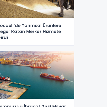
ocaeli’de Tarımsal Ürünlere
eğer Katan Merkez Hizmete
irdi
emmuzda İhracat 25,6 Milyar