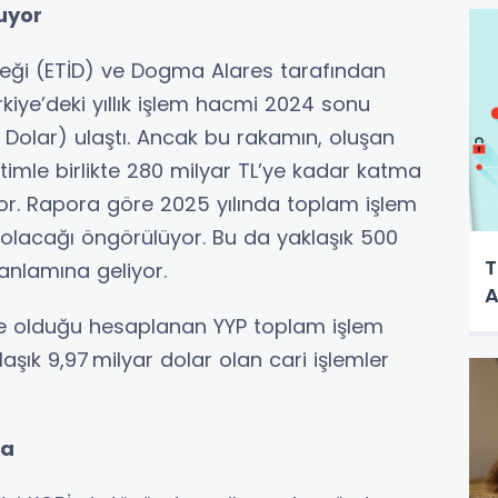
uyor
erneği (ETİD) ve Dogma Alares tarafından
kiye’deki yıllık işlem hacmi 2024 sonu
ar Dolar) ulaştı. Ancak bu rakamın, oluşan
etimle birlikte 280 milyar TL’ye kadar katma
yor. Rapora göre 2025 yılında toplam işlem
 olacağı öngörülüyor. Bu da yaklaşık 500
T
 anlamına geliyor.
A
nde olduğu hesaplanan YYP toplam işlem
aşık 9,97 milyar dolar olan cari işlemler
da