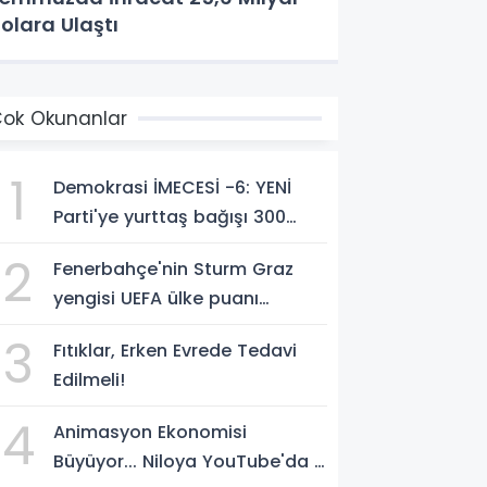
olara Ulaştı
ok Okunanlar
1
Demokrasi İMECESİ -6: YENİ
Parti'ye yurttaş bağışı 300
milyon liraya yaklaştı!
2
Fenerbahçe'nin Sturm Graz
yengisi UEFA ülke puanı
yükseltti!
3
Fıtıklar, Erken Evrede Tedavi
Edilmeli!
4
Animasyon Ekonomisi
Büyüyor... Niloya YouTube'da 7