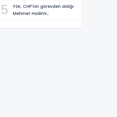
Milyar Görüntülenmeye Ulaştı
5
YSK, CHP'nin görevden aldığı
Mehmet Hadimi
Yakupoğlu'nu, 'YENİ Parti'
temsilcisi olarak atadı!