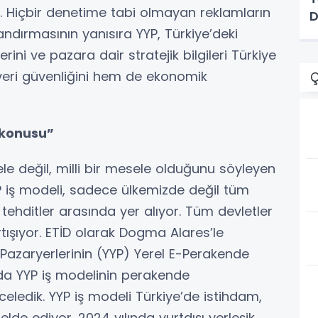
. Hiçbir denetime tabi olmayan reklamların
D
i kandırmasının yanısıra YYP, Türkiye’deki
lerini ve pazara dair stratejik bilgileri Türkiye
 veri güvenliğini hem de ekonomik
Ç
 konusu”
le değil, milli bir mesele olduğunu söyleyen
P iş modeli, sadece ülkemizde değil tüm
ehditler arasında yer alıyor. Tüm devletler
tışıyor. ETİD olarak Dogma Alares’le
k Pazaryerlerinin (YYP) Yerel E-Perakende
orda YYP iş modelinin perakende
celedik. YYP iş modeli Türkiye’de istihdam,
lde ediyor. 2024 yılında yurtdışı yerleşik