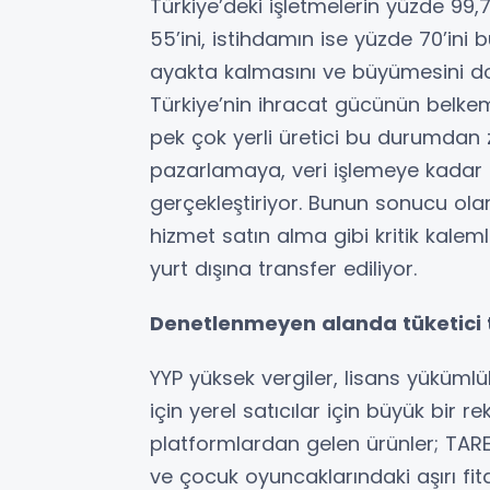
Türkiye’deki işletmelerin yüzde 99,
55’ini, istihdamın ise yüzde 70’ini b
ayakta kalmasını ve büyümesini d
Türkiye’nin ihracat gücünün belkem
pek çok yerli üretici bu durumdan 
pazarlamaya, veri işlemeye kadar b
gerçekleştiriyor. Bunun sonucu ola
hizmet satın alma gibi kritik kale
yurt dışına transfer ediliyor.
Denetlenmeyen alanda tüketici 
YYP yüksek vergiler, lisans yüküml
için yerel satıcılar için büyük bir 
platformlardan gelen ürünler; TAREK
ve çocuk oyuncaklarındaki aşırı fit