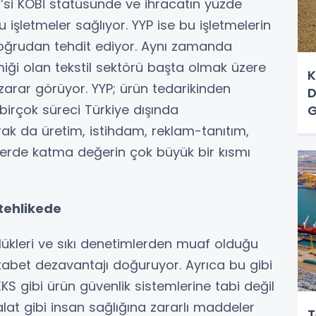
7’si KOBİ statüsünde ve ihracatın yüzde
u işletmeler sağlıyor. YYP ise bu işletmelerin
oğrudan tehdit ediyor. Aynı zamanda
iği olan tekstil sektörü başta olmak üzere
K
zarar görüyor. YYP; ürün tedarikinden
D
irçok süreci Türkiye dışında
G
rak da üretim, istihdam, reklam-tanıtım,
mlerde katma değerin çok büyük bir kısmı
tehlikede
ülükleri ve sıkı denetimlerden muaf olduğu
rekabet dezavantajı doğuruyor. Ayrıca bu gibi
S gibi ürün güvenlik sistemlerine tabi değil
alat gibi insan sağlığına zararlı maddeler
T