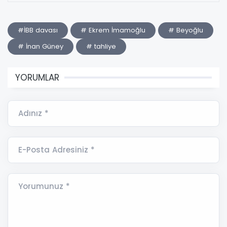
#İBB davası
# Ekrem İmamoğlu
# Beyoğlu
# İnan Güney
# tahliye
YORUMLAR
Adınız *
E-Posta Adresiniz *
Yorumunuz *