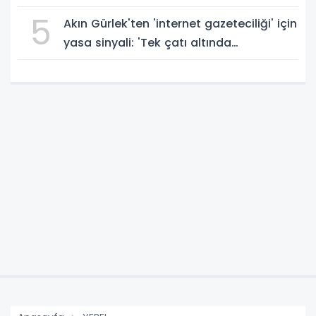
5
Akın Gürlek'ten 'internet gazeteciliği' için
yasa sinyali: 'Tek çatı altında
toplanmalı' dedi!