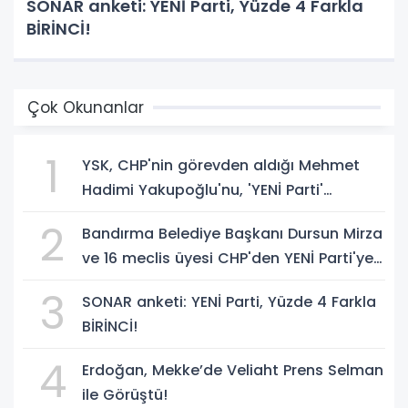
SONAR anketi: YENİ Parti, Yüzde 4 Farkla
BİRİNCİ!
Çok Okunanlar
1
YSK, CHP'nin görevden aldığı Mehmet
Hadimi Yakupoğlu'nu, 'YENİ Parti'
temsilcisi olarak atadı!
2
Bandırma Belediye Başkanı Dursun Mirza
ve 16 meclis üyesi CHP'den YENİ Parti'ye
geçti!
3
SONAR anketi: YENİ Parti, Yüzde 4 Farkla
BİRİNCİ!
4
Erdoğan, Mekke’de Veliaht Prens Selman
ile Görüştü!