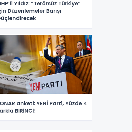
HP’li Yıldız: “Terörsüz Türkiye”
çin Düzenlemeler Barışı
üçlendirecek
ONAR anketi: YENİ Parti, Yüzde 4
arkla BİRİNCİ!