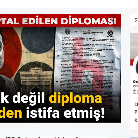
S
D
P
k
T