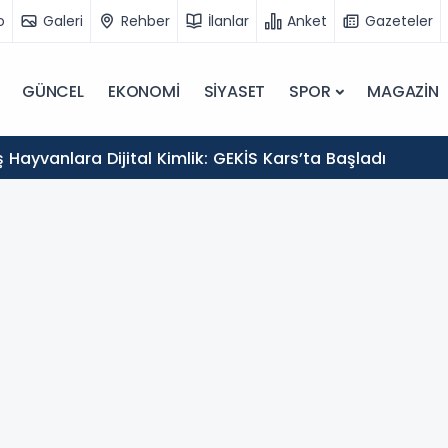
o
Galeri
Rehber
İlanlar
Anket
Gazeteler
GÜNCEL
EKONOMİ
SİYASET
SPOR
MAGAZİN
Hayvanlara Dijital Kimlik: GEKİS Kars’ta Başladı