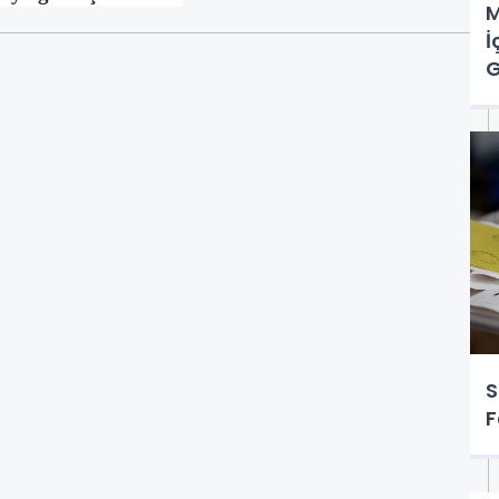
M
İ
G
S
F