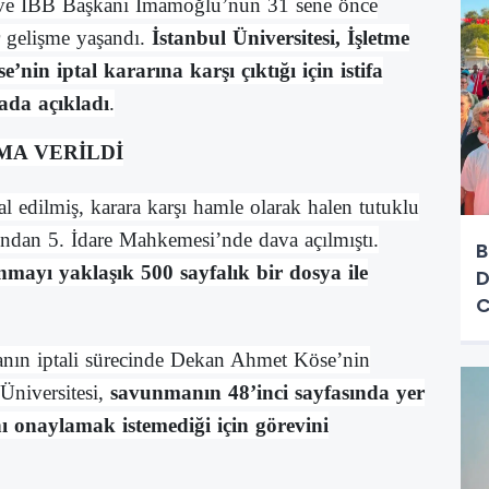
 ve İBB Başkanı İmamoğlu’nun 31 sene önce
ir gelişme yaşandı.
İstanbul Üniversitesi, İşletme
nin iptal kararına karşı çıktığı için istifa
da açıkladı
.
MA VERİLDİ
 edilmiş, karara karşı hamle olarak halen tutuklu
ndan 5. İdare Mahkemesi’nde dava açılmıştı.
B
nmayı yaklaşık 500 sayfalık bir dosya ile
D
C
nın iptali sürecinde Dekan Ahmet Köse’nin
 Üniversitesi,
savunmanın 48’inci sayfasında yer
nı onaylamak istemediği için görevini