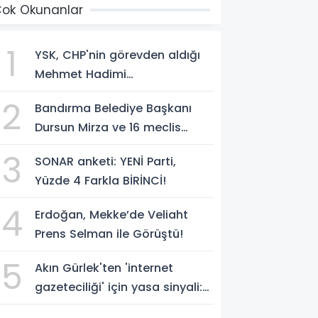
ok Okunanlar
1
YSK, CHP'nin görevden aldığı
Mehmet Hadimi
Yakupoğlu'nu, 'YENİ Parti'
2
Bandırma Belediye Başkanı
temsilcisi olarak atadı!
Dursun Mirza ve 16 meclis
üyesi CHP'den YENİ Parti'ye
3
SONAR anketi: YENİ Parti,
geçti!
Yüzde 4 Farkla BİRİNCİ!
4
Erdoğan, Mekke’de Veliaht
Prens Selman ile Görüştü!
5
Akın Gürlek'ten 'internet
gazeteciliği' için yasa sinyali:
'Tek çatı altında toplanmalı'