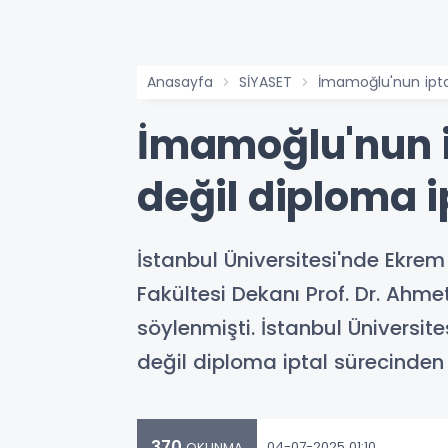
Anasayfa
SİYASET
İmamoğlu'nun iptal
İmamoğlu'nun i
değil diploma i
İstanbul Üniversitesi'nde Ekrem
Fakültesi Dekanı Prof. Dr. Ahmet
söylenmişti. İstanbul Üniversi
değil diploma iptal sürecinden d
370
04-07-2025 01:10
OKUNMA