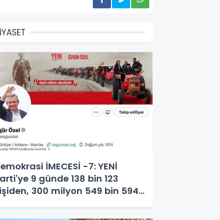
İYASET
emokrasi İMECESİ -7: YENİ
arti'ye 9 günde 138 bin 123
işiden, 300 milyon 549 bin 594
L. bağış