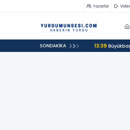
Yazarlar
Vide
13:39
SONDAKİKA
00 milyon 549 bin 594 TL. bağış
Büyükbaş 