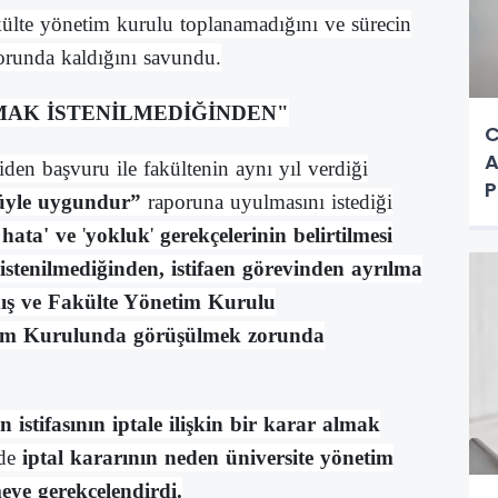
ülte yönetim kurulu toplanamadığını ve sürecin
orunda kaldığını savundu.
MAK İSTENİLMEDİĞİNDEN"
C
A
den başvuru ile fakültenin aynı yıl verdiği
P
üyle uygundur”
raporuna uyulmasını istediği
a
hata'
ve
'
yokluk
'
gerekçelerinin belirtilmesi
istenilmediğinden, istifaen görevinden ayrılma
ış ve Fakülte Yönetim Kurulu
tim Kurulunda görüşülmek zorunda
 istifasının iptale ilişkin bir karar almak
 de
iptal kararının neden üniversite yönetim
ye gerekçelendirdi.