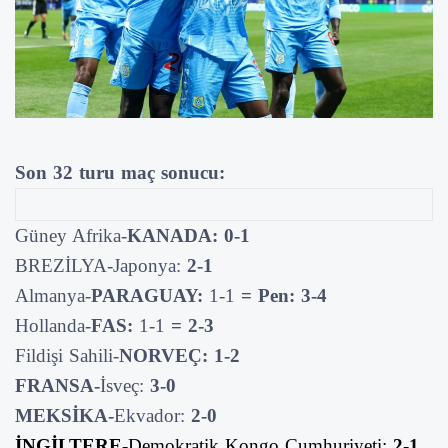
Son 32 turu maç sonucu:
Güney Afrika-
KANADA: 0-1
BREZİLYA-Japonya:
2-1
Almanya-
PARAGUAY:
1-1
= Pen: 3-4
Hollanda-
FAS:
1-1
= 2-3
Fildişi Sahili-
NORVEÇ: 1-2
FRANSA-
İsveç:
3-0
MEKSİKA-
Ekvador:
2-0
İNGİLTERE
-Demokratik Kongo Cumhuriyeti:
2-1