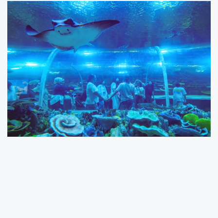
Kocaeli Büyükşehir Belediyesi tarafından İzmit
Millet Bahçesi’nde (Fuar Park) hizmete açılan
Körfez Aqua Kıtalar Akvaryumu, ziyaretçilerden
tam not aldı.