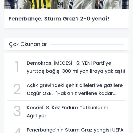
Fenerbahçe, Sturm Graz’ı 2-0 yendi!
Çok Okunanlar
1
Demokrasi İMECESİ -6: YENİ Parti'ye
yurttaş bağışı 300 milyon liraya yaklaştı!
2
Açlık grevindeki şehit aileleri ve gazilere
Özgür ÖZEL: 'Hakkınız verilene kadar
yanınızdayız'
3
Kocaeli 8. Kez Enduro Tutkunlarını
Ağırlıyor
Fenerbahçe'nin Sturm Graz yengisi UEFA