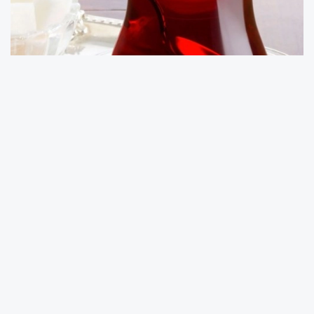
Keşan Lokantacı Kahveci ve Otelciler Esnaf
Odası Başkanı Hüzeyir Ergin, yaptığı
açıklamada bölgedeki kahveci esnafının zorlu
bir süreçten geçtiğini belirtti. Doğalgaz, tüp,
elektrik, su, çay, şeker ve temizlik malzemeleri
ile özellikle iş yeri kiralarına gelen yüksek
zamların esnafı fiyat güncellemesi yapmaya
zorladığını ifade eden Ergin, esnafın taleplerini
haklı ve yerinde bularak çay fiyatını 20 TL
olarak değerlendirdiklerini kaydetti.