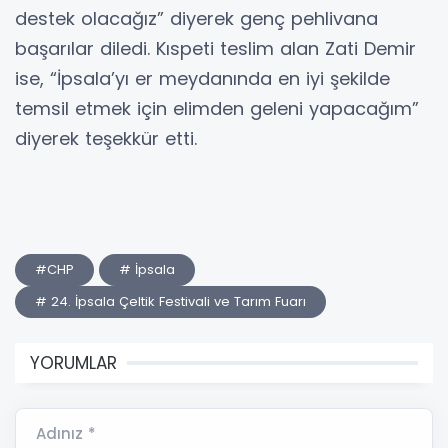
destek olacağız” diyerek genç pehlivana
başarılar diledi. Kıspeti teslim alan Zati Demir
ise, “İpsala’yı er meydanında en iyi şekilde
temsil etmek için elimden geleni yapacağım”
diyerek teşekkür etti.
#CHP
# İpsala
# 24. İpsala Çeltik Festivali ve Tarım Fuarı
YORUMLAR
Adınız *