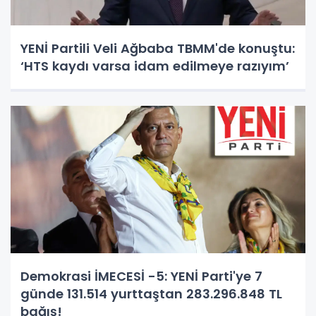
YENİ Partili Veli Ağbaba TBMM'de konuştu:
‘HTS kaydı varsa idam edilmeye razıyım’
Demokrasi İMECESİ -5: YENİ Parti'ye 7
günde 131.514 yurttaştan 283.296.848 TL
bağış!